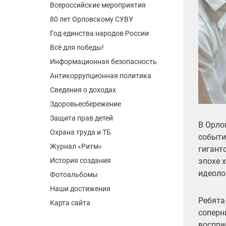
Всероссийские мероприятия
80 лет Орловскому СУВУ
Год единства народов России
Всё для победы!
Информационная безопасность
Антикоррупционная политика
Сведения о доходах
Здоровьесбережение
Защита прав детей
В Орло
Охрана труда и ТБ
событи
Журнал «Ритм»
гигант
эпохе 
История создания
идеоло
Фотоальбомы
Наши достижения
Ребята
Карта сайта
соперн
воспри