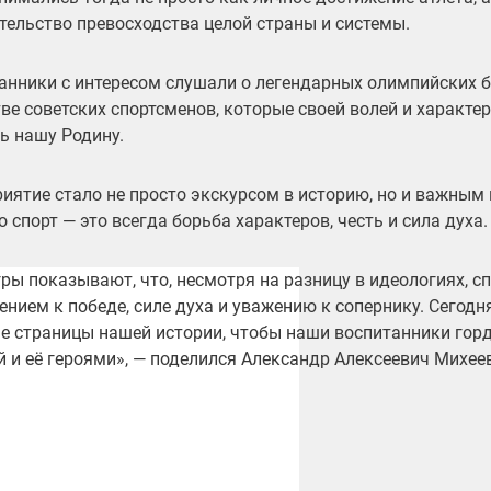
тельство превосходства целой страны и системы.
анники с интересом слушали о легендарных олимпийских б
ве советских спортсменов, которые своей волей и характе
ь нашу Родину.
иятие стало не просто экскурсом в историю, но и важным
о спорт — это всегда борьба характеров, честь и сила духа.
гры показывают, что, несмотря на разницу в идеологиях, с
ением к победе, силе духа и уважению к сопернику. Сегод
е страницы нашей истории, чтобы наши воспитанники гор
й и её героями», — поделился Александр Алексеевич Михеев