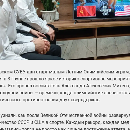
вском СУВУ дан старт малым Летним Олимпийским играм, 
я в 3 группе прошло яркое историко-спортивное мероприя
ов». Его провел
воспитатель Александр Алексеевич Михеев
холодной войны — времени, когда олимпийские арены стал
гического противостояния двух сверхдержав.
 узнали, как после Великой Отечественной войны разверну
ичество СССР и США в спорте. Каждый рекорд, каждая мед
нимались тогда не просто как личное достижение атлета, а