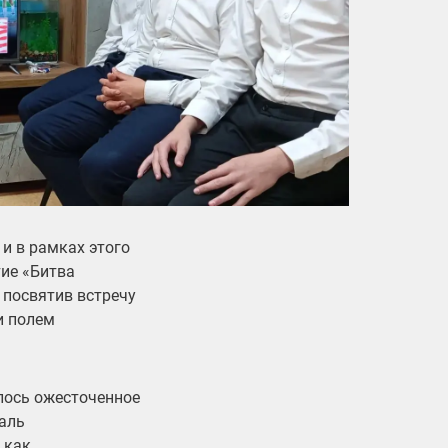
и в рамках этого
тие «Битва
, посвятив встречу
и полем
лось ожесточенное
аль
 как