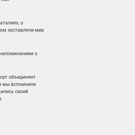
аталиях, о
ром заставляли мир
 напоминанием о
порт объединяет
ня мы вспомнили
дились своей
.