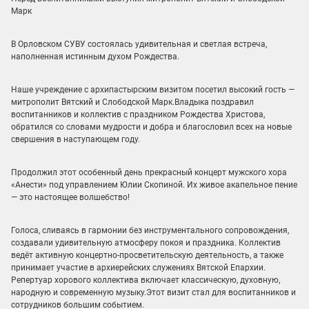
Марк
В Орловском СУВУ состоялась удивительная и светлая встреча,
наполненная истинным духом Рождества.
Наше учреждение с архипастырским визитом посетил высокий гость —
митрополит Вятский и Слободской Марк.Владыка поздравил
воспитанников и коллектив с праздником Рождества Христова,
обратился со словами мудрости и добра и благословил всех на новые
свершения в наступающем году.
Продолжил этот особенный день прекрасный концерт мужского хора
«Анести» под управлением Юлии Скопиной. Их живое акапельное пение
— это настоящее волшебство!
Голоса, сливаясь в гармонии без инструментального сопровождения,
создавали удивительную атмосферу покоя и праздника. Коллектив
ведёт активную концертно-просветительскую деятельность, а также
принимает участие в архиерейских служениях Вятской Епархии.
Репертуар хорового коллектива включает классическую, духовную,
народную и современную музыку.Этот визит стал для воспитанников и
сотрудников большим событием.