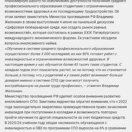
планомерную работу по обеспечению доступности получения среднего
профессионального образования студентами с ограниченными
возможностями здоровья и их последующему трудоустройству. Об
этом заявил заместитель Министра просвещения РФ Владимир
Желонкин в своем выступлении 4 июня на панельной дискуссии
«Цифровая безбарьерная среда: как создать рынок равных
возможностей», которая состоялась в рамках ХХIХ Петербургского
международного экономического форума. Ее участники обсудили
вопросы инклюзивного найма.
«Обучение в системе среднего профессионального образования
осуществляют более 3 000 колледжей, из них 80% готовят ребят с
инвалидностью и ограничениями возможностей здоровья. В
настоящее время у нас обучается более 45 тысяч таких студентов. С
каждым годом этот показатель растет, но не потому, что их становится
больше, а потому, что у родителей и у самих ребят возникает больше
доверия именно к системе СПО, где они могут получить
востребованную на рынке труда профессию»
,
– отметил Владимир
Желонкин.
Министерство просвещения РФ уделяет особое внимание развитию
инклюзивного СПО. Замглавы ведомства обратил внимание, что с 2022
года законодательно закреплены преимущественное право зачисления
инвалидов при поступлении в колледжи и возможность повторно
пройти обучение по другой специальности за счет бюджетных средств.
В 2025/26 учебном году общая численность обучающихся с
инвалидностью и ОВЗ по программам СПО выросла на 6% в сравнении