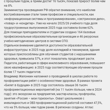
с прошлым годом, а прием достиг 16 тысяч, показав прирост более чем
на 8%.
Замминистра просвещения РФ обратил внимание, что наиболее
востребованными стали такие профессии и специальности, как
«информационные системы и программирование», «сестринское дело»,
«повар» и «кондитер». Уже на начало 2025/26 учебного года доля
трудоустроенных выпускников 2025 года составила более 62%.
Для помощи преподавателям и студентам создано 164 базовые
профессиональные образовательные организации и 46 ресурсных
учебно-методических центров в системе СПО.
Отдельное внимание уделяется доступности образовательной
инфраструктуры: в 2025 году доля колледжей и техникумов, здания
которых приспособлены для обучения студентов с нарушениями
здоровья, превысила 57%, и этот показатель продолжает расти.
Педагоги, работающие в сфере инклюзивного образования, повышают
свою квалификацию: в 2025 году соответствующее обучение прошли
более 17 тысяч педагогов.
Владимир Желонкин напомнил о проводимой в школах работе по
профориентации ребят с особенностями здоровья. В рамках проекта
«Билет в будущее» в 2025 году состоялось свыше 36 тысяч
профориентационных мероприятий (на 11 тысяч больше, чем в 2024
году): это экскурсии на предприятия, мастер-классы, профпробы,
занятия «Россия – мои горизонты». Охват школьников с
инвалидностью и ОВЗ профориентационной работой составил 47,5%,
что на 5% больше, чем годом ранее. В регионах созданы: Атлас