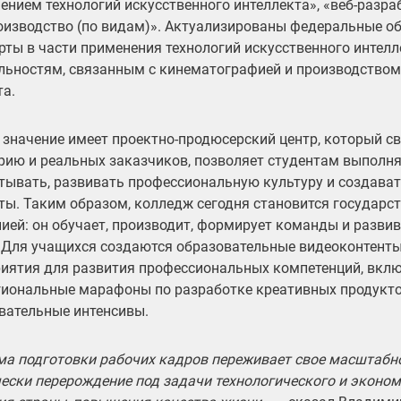
ением технологий искусственного интеллекта», «веб-разраб
оизводство (по видам)». Актуализированы федеральные о
рты в части применения технологий искусственного интелл
льностям, связанным с кинематографией и производство
та.
 значение имеет проектно-продюсерский центр, который с
рию и реальных заказчиков, позволяет студентам выполня
тывать, развивать профессиональную культуру и создава
ты. Таким образом, колледж сегодня становится государс
ией: он обучает, производит, формирует команды и разви
 Для учащихся создаются образовательные видеоконтенты
иятия для развития профессиональных компетенций, вкл
иональные марафоны по разработке креативных продуктов
вательные интенсивы.
ма подготовки рабочих кадров переживает свое масштабно
ески перерождение под задачи технологического и эконом