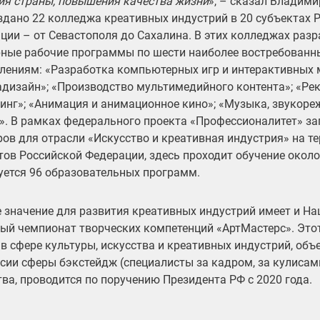
ия страны, повышения качества жизни
», – сказал Владим
здано 22 колледжа креативных индустрий в 20 субъектах 
ции – от Севастополя до Сахалина. В этих колледжах разр
ные рабочие программы по шести наиболее востребованн
лениям: «Разработка компьютерных игр и интерактивных 
дизайн»; «Производство мультимедийного контента»; «Ре
инг»; «Анимация и анимационное кино»; «Музыка, звукоре
». В рамках федерального проекта «Профессионалитет» за
ров для отрасли «Искусство и креативная индустрия» на т
тов Российской Федерации, здесь проходит обучение около
уется 96 образовательных программ.
 значение для развития креативных индустрий имеет и Н
ый чемпионат творческих компетенций «АртМастерс». Эт
 в сфере культуры, искусства и креативных индустрий, о
сии сферы бэкстейдж (специалисты за кадром, за кулисам
тва, проводится по поручению Президента РФ с 2020 года.