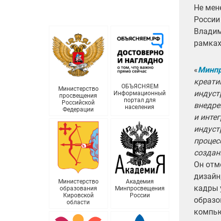
Не мен
России
Владим
рамках
«
Минпр
креати
ОБЪЯСНЯЕМ
Министерство
индуст
Информационный
просвещения
портал для
Российской
внедре
населения
Федерации
и инте
индуст
процес
создан
Он отм
дизайн
Министерство
Академия
кадры 
образования
Минпросвещения
Кировской
России
образо
области
компью