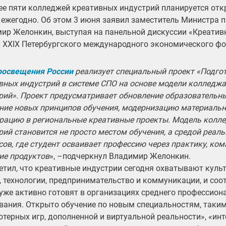
ее пяти колледжей креативных индустрий планируется отк
 ежегодно. Об этом 3 июня заявил заместитель Министра 
ир Желонкин, выступая на панельной дискуссии «Креатив
 ХХIХ Петербургского международного экономического фо
освещения России
реализует специальный проект «Подго
вных индустрий в системе СПО на основе модели колледж
рий». Проект предусматривает обновление образовательн
ние новых принципов обучения, модернизацию материальн
грацию в региональные креативные проекты. Модель колл
рий становится не просто местом обучения, а средой реал
сов, где студент осваивает профессию через практику, ко
ие продуктов
», –подчеркнул Владимир Желонкин.
етил, что креативные индустрии сегодня охватывают культу
, технологии, предпринимательство и коммуникации, и со
уже активно готовят в организациях среднего профессион
вания. Открыто обучение по новым специальностям, таким
терных игр, дополненной и виртуальной реальности», «инт