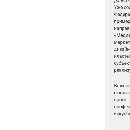
развит
Уже со
Федера
пример
направ
«Медиа
маркет
дизайн
класте
субъек
реализ
Важное
открыт
проект
профес
искусс