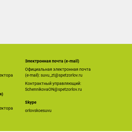
Электронная почта (е-mail)
Официальная электронная почта
ектора
(е-mail):
suvu_zt@spetzorlov.ru
Контрактный управляющий:
SchennikovaON@spetzorlov.ru
я)
Skype
ектора
orlovskoesuvu