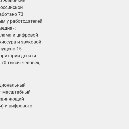
ир Желонкин.
Российской
аботано 73
ым у работодателей
медиа»;
клама и цифровой
жиссура и звуковой
пущено 15
ерритории десяти
 70 тысяч человек,
ациональный
от масштабный
бъединяющий
и) и цифрового