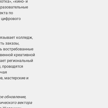
отка», «кино- и
бразовательные
екта по
м цифрового
вязывает колледж,
ть заказы,
ть востребованные
твенной креативной
вает региональный
, проводятся
ючая
, мастерские и
е обновление,
ического вектора