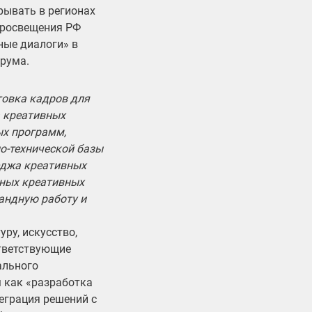
рывать в регионах
просвещения РФ
ные диалоги» в
рума.
товка кадров для
а креативных
ых программ,
о-технической базы
еджа креативных
ьных креативных
мандную работу и
ру, искусство,
ответствующие
ального
 как «разработка
еграция решений с