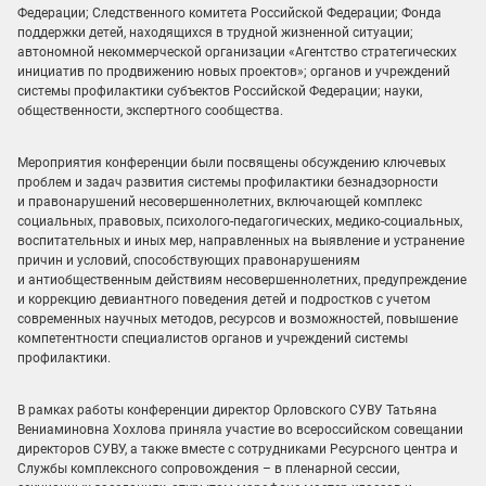
Федерации; Следственного комитета Российской Федерации; Фонда
поддержки детей, находящихся в трудной жизненной ситуации;
автономной некоммерческой организации «Агентство стратегических
инициатив по продвижению новых проектов»; органов и учреждений
системы профилактики субъектов Российской Федерации; науки,
общественности, экспертного сообщества.
Мероприятия конференции были посвящены обсуждению ключевых
проблем и задач развития системы профилактики безнадзорности
и правонарушений несовершеннолетних, включающей комплекс
социальных, правовых, психолого-педагогических, медико-социальных,
воспитательных и иных мер, направленных на выявление и устранение
причин и условий, способствующих правонарушениям
и антиобщественным действиям несовершеннолетних, предупреждение
и коррекцию девиантного поведения детей и подростков с учетом
современных научных методов, ресурсов и возможностей, повышение
компетентности специалистов органов и учреждений системы
профилактики.
В рамках работы конференции директор Орловского СУВУ Татьяна
Вениаминовна Хохлова приняла участие во всероссийском совещании
директоров СУВУ, а также вместе с сотрудниками Ресурсного центра и
Службы комплексного сопровождения – в пленарной сессии,