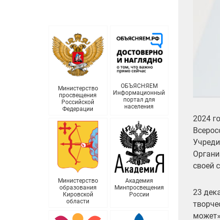
ОБЪЯСНЯЕМ
Министерство
Информационный
просвещения
портал для
Российской
населения
Федерации
2024 г
Всерос
Учреди
Органи
своей 
Министерство
Академия
образования
Минпросвещения
23 дек
Кировской
России
области
творче
может»