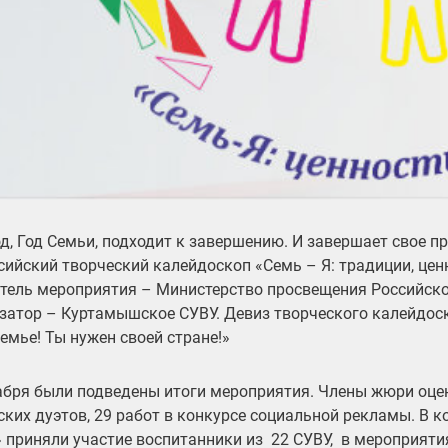
од, Год Семьи, подходит к завершению. И завершает свое 
сийский творческий калейдоскоп «Семь – Я: традиции, це
тель мероприятия – Министерство просвещения Российско
затор – Куртамышское СУВУ. Девиз творческого калейдос
семье! Ты нужен своей стране!»
абря были подведены итоги мероприятия. Члены жюри оцен
ских дуэтов, 29 работ в конкурсе социальной рекламы. В к
 приняли участие воспитанники из 22 СУВУ, в мероприяти