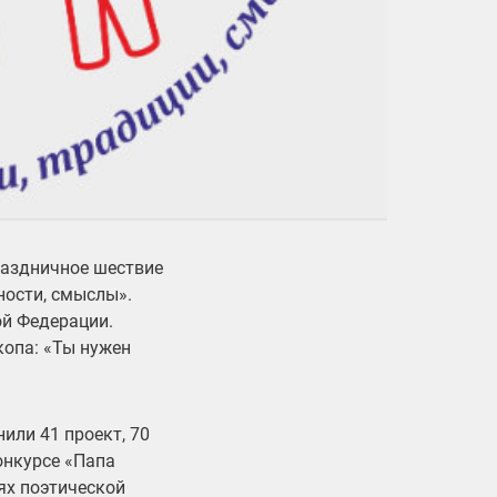
праздничное шествие
нности, смыслы».
й Федерации.
копа: «Ты нужен
или 41 проект, 70
онкурсе «Папа
ях поэтической