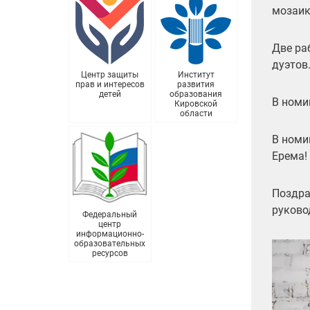
мозаик
Две ра
дуэтов
Центр защиты
Институт
прав и интересов
развития
детей
образования
В номи
Кировской
области
В номи
Ерема!
Поздра
руково
Федеральный
центр
информационно-
образовательных
Видеоп
ресурсов