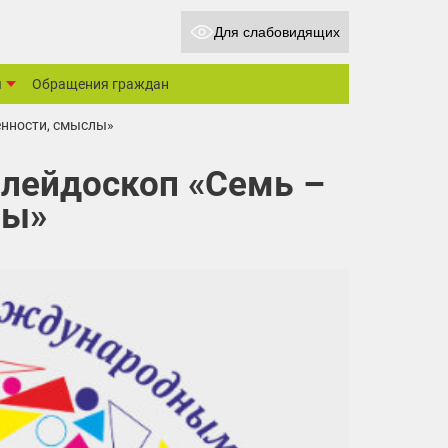
Для слабовидящих
ы
Обращения граждан
енности, смыслы»
алейдоскоп «Семь –
лы»