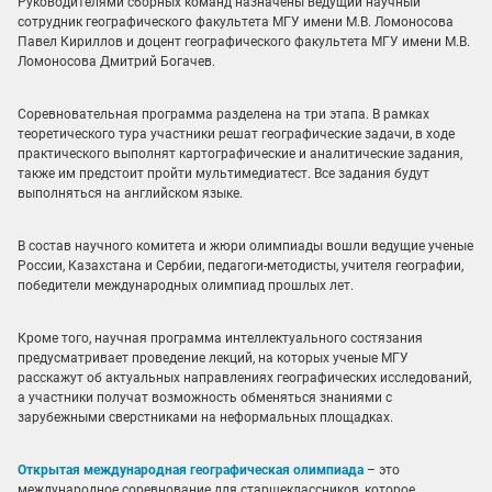
Руководителями сборных команд назначены ведущий научный
сотрудник географического факультета МГУ имени М.В. Ломоносова
Павел Кириллов и доцент географического факультета МГУ имени М.В.
Ломоносова Дмитрий Богачев.
Соревновательная программа разделена на три этапа. В рамках
теоретического тура участники решат географические задачи, в ходе
практического выполнят картографические и аналитические задания,
также им предстоит пройти мультимедиатест. Все задания будут
выполняться на английском языке.
В состав научного комитета и жюри олимпиады вошли ведущие ученые
России, Казахстана и Сербии, педагоги-методисты, учителя географии,
победители международных олимпиад прошлых лет.
Кроме того, научная программа интеллектуального состязания
предусматривает проведение лекций, на которых ученые МГУ
расскажут об актуальных направлениях географических исследований,
а участники получат возможность обменяться знаниями с
зарубежными сверстниками на неформальных площадках.
Открытая международная географическая олимпиада
– это
международное соревнование для старшеклассников, которое