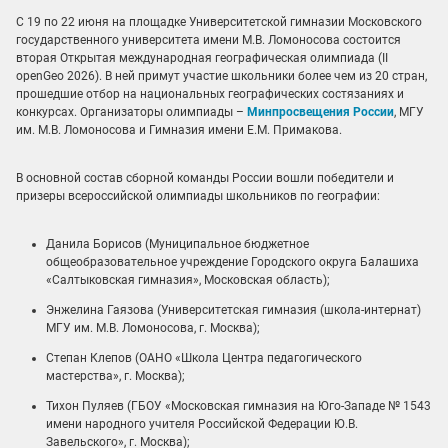
С 19 по 22 июня на площадке Университетской гимназии Московского
государственного университета имени М.В. Ломоносова состоится
вторая Открытая международная географическая олимпиада (II
openGeo 2026). В ней примут участие школьники более чем из 20 стран,
прошедшие отбор на национальных географических состязаниях и
конкурсах. Организаторы олимпиады –
Минпросвещения России
, МГУ
им. М.В. Ломоносова и Гимназия имени Е.М. Примакова.
В основной состав сборной команды России вошли победители и
призеры всероссийской олимпиады школьников по географии:
Данила Борисов (Муниципальное бюджетное
общеобразовательное учреждение Городского округа Балашиха
«Салтыковская гимназия», Московская область);
Энжелина Гаязова (Университетская гимназия (школа-интернат)
МГУ им. М.В. Ломоносова, г. Москва);
Степан Клепов (ОАНО «Школа Центра педагогического
мастерства», г. Москва);
Тихон Пуляев (ГБОУ «Московская гимназия на Юго-Западе № 1543
имени народного учителя Российской Федерации Ю.В.
Завельского», г. Москва);