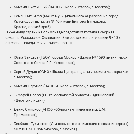
Михаил Пустынный (ОАНО «Школа «Летово», г. Москва);
Семен Ситников (МАОУ муниципального образования город
Краснодар гимназия № 40 имени Виктора Буглакова,
Краснодарский край).
Также нашу страну на олимпиаде представит гостевая сборная
команда Российской Федерации. В ее состав вошли ученики 9–10-х
классов – победители и призеры ВсОШ:
Юлия Зайцева (ГБОУ города Москвы «Школа № 1590 имени Героя
Советского Союза В.В. Колесника»);
Сергей Дудин (ОАНО «Школа Центра педагогического мастерства»,
г. Москва);
Михаил Перунов (ОАНО «Школа «Летово», г. Москва);
Тимофей Попов (ГБОУ Московской области «Одинцовский
«Десятый лицей»);
Денис Смирнов (АНОО «Областная гимназия им. Е.М.
Примакова»);
Бекболат Тулигенов (Университетская гимназия (школа-интернат)
МГУ им. М.В. Ломоносова, г. Москва).