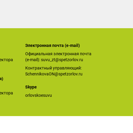
Электронная почта (е-mail)
Официальная электронная почта
ектора
(е-mail):
suvu_zt@spetzorlov.ru
Контрактный управляющий:
SchennikovaON@spetzorlov.ru
я)
Skype
ектора
orlovskoesuvu