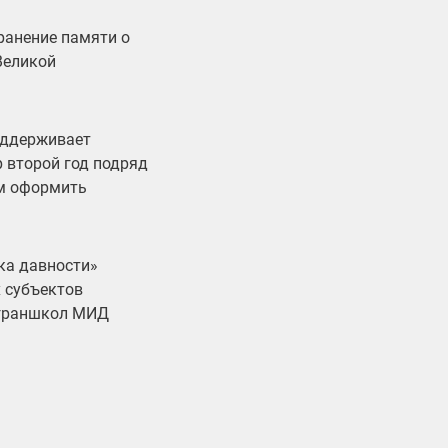
ранение памяти о
Великой
оддерживает
 второй год подряд
ам оформить
ка давности»
х субъектов
заграншкол МИД