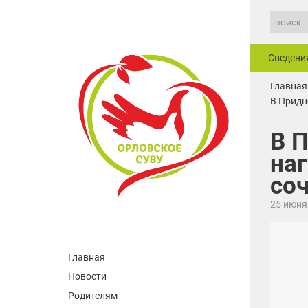
Сведени
Главная
В Придн
В 
на
соч
25 июня
Главная
Новости
Родителям