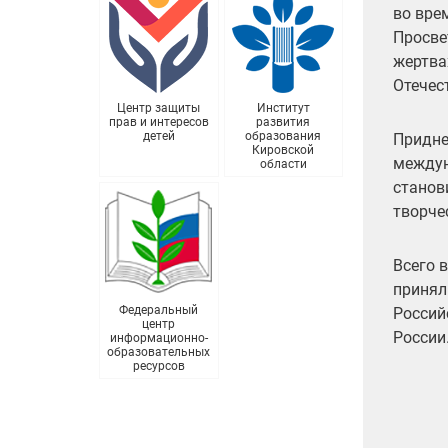
во вре
Просве
жертва
Отечес
Центр защиты
Институт
прав и интересов
развития
детей
образования
Придне
Кировской
междун
области
станов
творче
Всего 
принял
Федеральный
Россий
центр
России
информационно-
образовательных
ресурсов