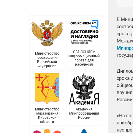
В Мини
состоя
срока 
Междун
Минпро
ОБЪЯСНЯЕМ
Министерство
госуда
Информационный
просвещения
портал для
Российской
населения
Федерации
Диплом
срока 
общеоб
вручил
Россий
Министерство
Академия
образования
Минпросвещения
«На фо
Кировской
России
области
приобр
неопро