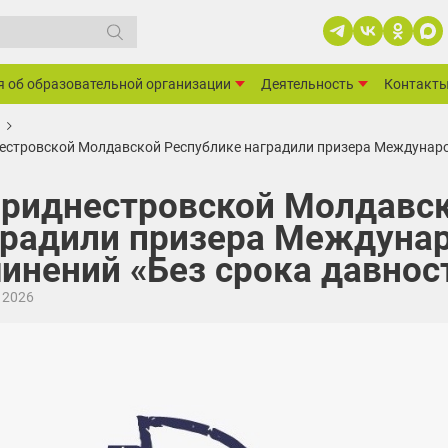
я об образовательной организации
Деятельность
Контакт
естровской Молдавской Республике наградили призера Междунаро
Приднестровской Молдавск
градили призера Междунар
инений «Без срока давнос
 2026