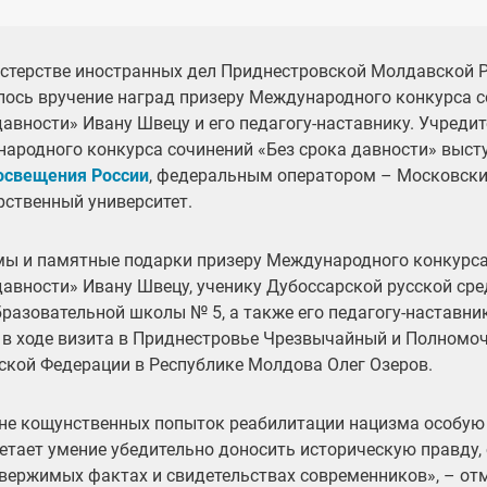
стерстве иностранных дел Приднестровской Молдавской 
лось вручение наград призеру Международного конкурса с
давности» Ивану Швецу и его педагогу-наставнику. Учреди
ародного конкурса сочинений «Без срока давности» выст
свещения России
, федеральным оператором – Московски
рственный университет.
ы и памятные подарки призеру Международного конкурса
давности» Ивану Швецу, ученику Дубоссарской русской ср
разовательной школы № 5, а также его педагогу-наставни
 в ходе визита в Приднестровье Чрезвычайный и Полномо
ской Федерации в Республике Молдова Олег Озеров.
не кощунственных попыток реабилитации нацизма особую
етает умение убедительно доносить историческую правду,
вержимых фактах и свидетельствах современников», – от