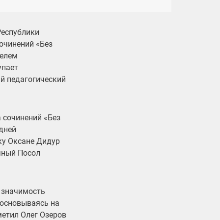
Республики
очинений «Без
телем
упает
й педагогический
 сочинений «Без
едней
ку Оксане Дидур
чный Посол
 значимость
 основываясь на
метил Олег Озеров