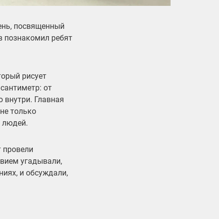
ень, посвященный
в
познакомил ребят
торый рисует
сантиметр: от
о внутри. Главная
 не только
 людей.
т провели
твием угадывали,
ниях, и обсуждали,