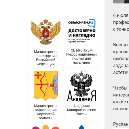
6 июля
профес
с тонк
Воспит
ОБЪЯСНЯЕМ
красив
Министерство
Информационный
просвещения
выбора
портал для
Российской
населения
Федерации
задача
эстети
Чтобы 
интера
какие 
Министерство
Академия
наскол
образования
Минпросвещения
Кировской
России
области
Руслан