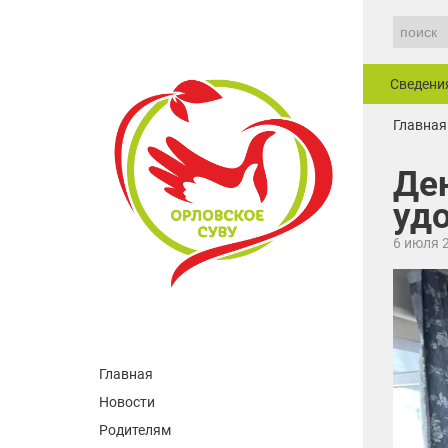
Сведени
Главная
Ден
уд
6 июля 
Главная
Новости
Родителям