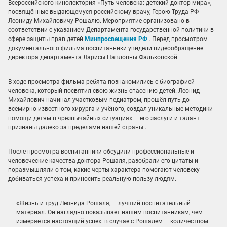
Всероссийского кинолектория «Путь человека: детский доктор мира»,
посвящённые выдающемуся российскому врачу, Герою Труда РФ
Леониду Михайловичу Рошалю. Мероприятие организовано в
соответствии с указанием Департамента государственной политики в
сфере защиты прав детей
Минпросвещения РФ
. Перед просмотром
документального фильма воспитанники увидели видеообращение
директора департамента Ларисы Павловны Фальковской.
В ходе просмотра фильма ребята познакомились с биографией
человека, который посвятил свою жизнь спасению детей. Леонид
Михайлович начинал участковым педиатром, прошёл путь до
всемирно известного хирурга и учёного, создал уникальные методики
помощи детям в чрезвычайных ситуациях — его заслуги и талант
признаны далеко за пределами нашей страны .
После просмотра воспитанники обсудили профессиональные и
человеческие качества доктора Рошаля, разобрали его цитаты и
поразмышляли о том, какие черты характера помогают человеку
добиваться успеха и приносить реальную пользу людям.
«Жизнь и труд Леонида Рошаля, — лучший воспитательный
материал. Он наглядно показывает нашим воспитанникам, чем
измеряется настоящий успех: в случае с Рошалем — количеством