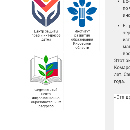
Во-
по 
ин
В-т
Центр защиты
Институт
чер
прав и интересов
развития
изг
детей
образования
Кировской
маг
области
вр
Этот э
Комаро
лет. С
года.
Федеральный
центр
«Эта д
информационно-
образовательных
ресурсов