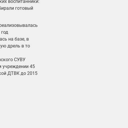
ких воспитанники:
обирали готовый
 реализовывалась
 год
сь на базе, в
ную дрель в то
вского СУВУ
м учреждении 45
кой ДТВК до 2015