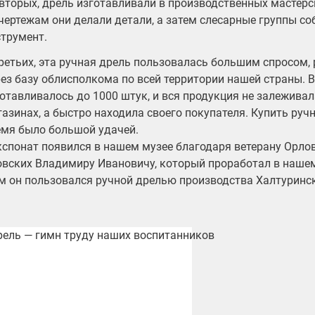
вторых, дрель изготавливали в производственных мастерс
чертежам они делали детали, а затем слесарные группы с
струмент.
ретьих, эта ручная дрель пользовалась большим спросом,
ез базу облисполкома по всей территории нашей страны. В
отавливалось до 1000 штук, и вся продукция не залеживала
азинах, а быстро находила своего покупателя. Купить руч
емя было большой удачей.
кспонат появился в нашем музее благодаря ветерану Орло
вских Владимиру Ивановичу,
который проработал в наше
ам он пользовался ручной дрелью производства Халтуринс
рель — гимн труду наших воспитанников