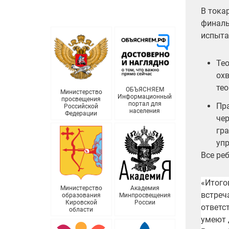
В тока
финаль
испыта
Тео
ох
тео
ОБЪЯСНЯЕМ
Министерство
Информационный
просвещения
портал для
Пра
Российской
населения
Федерации
чер
гра
уп
Все ре
«Итого
Министерство
Академия
встреч
образования
Минпросвещения
Кировской
России
ответс
области
умеют 