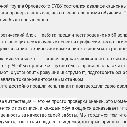
рной группе Орловского СУВУ состоялся квалификационны
ная проверка навыков, накопленных за время обучения. 
ний была насыщенной:
ретический блок — ребята прошли тестирование из 50 вопр
ватывающих все ключевые аспекты профессии: технологию
рию резания, технические измерения и основы материалов
ктическая часть — главная задача заключалась в точении
тежу. Чтобы справиться, нужно было: правильно рассчита
мотно установить режущий инструмент, подготовить оснас
равлять токарно-винторезным станком.
бята достойно прошли испытания и подтвердили свою ква
вая аттестация — это не просто проверка знаний, это момен
ается с практикой, и каждый обучающийся доказывает, что
твенность за качество своей работы. Мы гордимся тем, чт
думать, считать и создавать изделия, которые приносят п