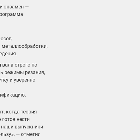
й экзамен —
Программа
осов,
 металлообработки,
едения.
 вала строго по
ть режимы резания,
тку и уверенно
лификацию.
т, когда теория
 готов нести
о наши выпускники
ользу», — отметил