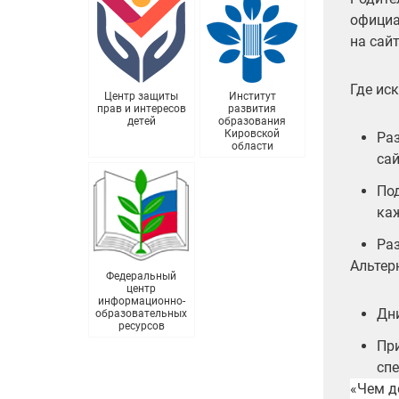
официа
на сай
Где ис
Центр защиты
Институт
прав и интересов
развития
детей
образования
Кировской
Раз
области
сай
По
ка
Раз
Альтер
Федеральный
центр
информационно-
Дн
образовательных
ресурсов
Пр
сп
«Чем д