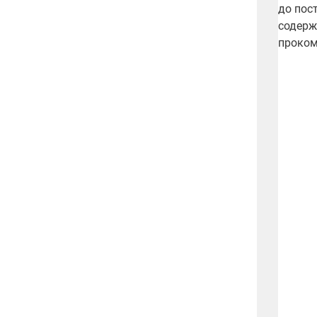
до пос
содерж
проком