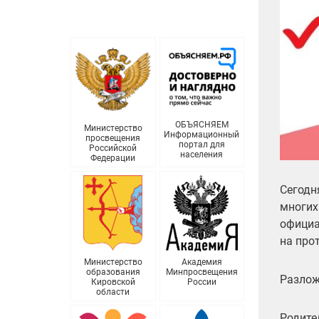
ОБЪЯСНЯЕМ
Министерство
Информационный
просвещения
портал для
Российской
населения
Федерации
Сегодн
многих
официа
на про
Министерство
Академия
образования
Минпросвещения
Разлож
Кировской
России
области
Родите