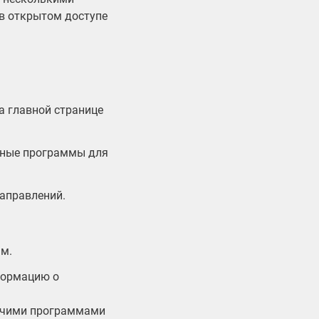
в открытом доступе
а главной странице
ьные программы для
направлений.
ям.
формацию о
бочими программами