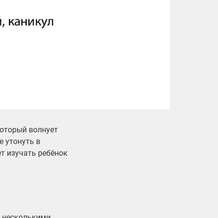
который волнует
е утонуть в
т изучать ребёнок
я несколькими