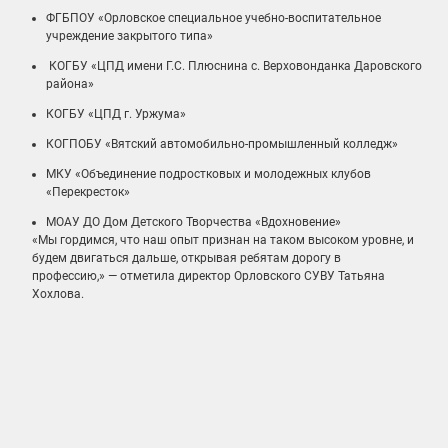
ФГБПОУ «Орловское специальное учебно-воспитательное
учреждение закрытого типа»
КОГБУ «ЦПД имени Г.С. Плюснина с. Верховонданка Даровского
района»
КОГБУ «ЦПД г. Уржума»
КОГПОБУ «Вятский автомобильно-промышленный колледж»
МКУ «Объединение подростковых и молодежных клубов
«Перекресток»
МОАУ ДО Дом Детского Творчества «Вдохновение»
«Мы гордимся, что наш опыт признан на таком высоком уровне, и
будем двигаться дальше, открывая ребятам дорогу в
профессию,» — отметила
директор Орловского СУВУ Татьяна
Хохлова.