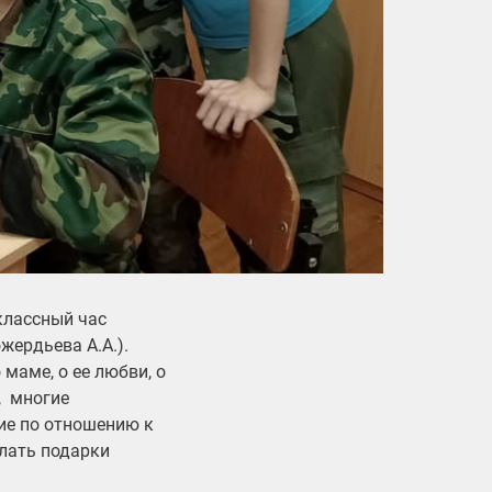
классный час
жердьева А.А.).
маме, о ее любви, о
, многие
ие по отношению к
елать подарки