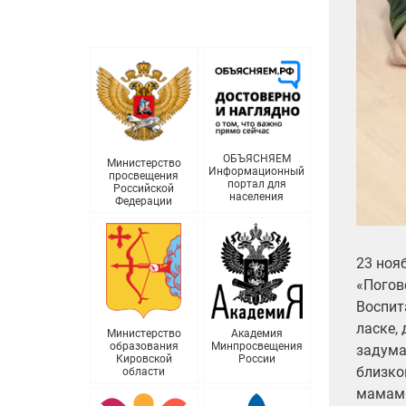
ОБЪЯСНЯЕМ
Министерство
Информационный
просвещения
портал для
Российской
населения
Федерации
23 ноя
«Погов
Воспит
ласке,
Министерство
Академия
образования
Минпросвещения
задума
Кировской
России
близко
области
мамам 