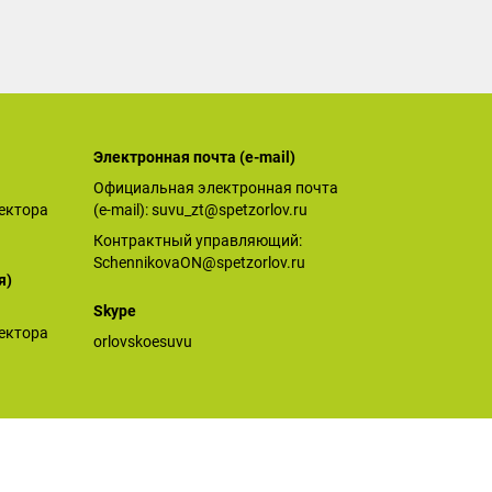
Электронная почта (е-mail)
Официальная электронная почта
ектора
(е-mail):
suvu_zt@spetzorlov.ru
Контрактный управляющий:
SchennikovaON@spetzorlov.ru
я)
Skype
ектора
orlovskoesuvu