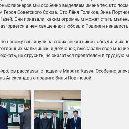
юных пионеров мы особенно выделяем имена тех, кто пос
м Героя Советского Союза. Это Лёня Голиков, Зина Портнов
Казей. Они показали, каким огромным может стать малень
разгорается в нем священная любовь к Родине и ненависть 
 по-новому взглянули на своих сверстников, обсудили их п
 тогдашних мальчишек, и девчонок, высказали свое мнение,
ержать, не струсить, не оказаться предателем в трудную м
Фролов рассказал о подвиге Марата Казея. Особенно впеч
на Александра о подвиге Зины Портновой.