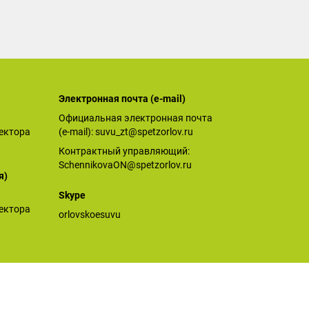
Электронная почта (е-mail)
Официальная электронная почта
ектора
(е-mail):
suvu_zt@spetzorlov.ru
Контрактный управляющий:
SchennikovaON@spetzorlov.ru
я)
Skype
ектора
orlovskoesuvu