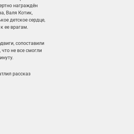
мертно награждён
а, Валя Котик,
кое детское сердце,
к ее врагам.
одвиги, сопоставили
 что не все смогли
инуту.
атлил рассказ