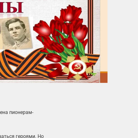
щена пионерам-
ваться героями. Но