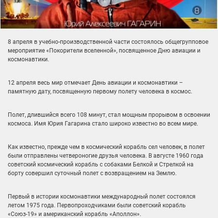
8 апреля в учебно-производственной части состоялось общегрупповое
мероприятие «Покорители вселенной», посвященное Дню авиации и
космонавтики.
12 апреля весь мир отмечает День авиации и космонавтики –
памятную дату, посвященную первому полету человека в космос.
Полет, длившийся всего 108 минут, стал мощным прорывом в освоении
космоса. Имя Юрия Гагарина стало широко известно во всем мире.
Как известно, прежде чем в космический корабль сел человек, в полет
были отправлены четвероногие друзья человека. В августе 1960 года
советский космический корабль с собаками Белкой и Стрелкой на
борту совершил суточный полет с возвращением на Землю.
Первый в истории космонавтики международный полет состоялся
летом 1975 года. Первопроходчиками были советский корабль
«Союз-19» и американский корабль «Аполлон».