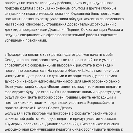
разберут потерю мотивации у ребенка, поиск индивидуального
подхода к детям с разным жизненным опытом и другие сложные
ситуации из педагогической практики. Отдельный блок программы
посвятят наставничеству: участники обсудят качества современного
наставника, способы выстраивания доверительных отношений с
детьми, а представители Движения Первых, Союза женщин России и
ведущие специалисты в сфере воспитательной работы поделятся
успешными практиками.
«Прежде чем воспитывать детей, педагог должен начать с себя.
Сегодня наша профессия требует не только знаний, но и умения
справляться с современными вызовами, работать в команде и
постоянно развиваться. На проекте «Истоки.Школа» мы получаем
инструменты для работы с детьми и их родителями, укрепляемся
духовно и находим единомышленников. Для меня особенно важно
быть участницей заезда «Воспитание», потому что именно педагоги
формируют будущее страны. От нас зависит, какими вырастут дети,
будут ли они знать историю своей Родины, ценить ее традиции и
помнить свои истоки», – поделилась участница Всероссийского
проекта «Истоки.Школа» София Дергач.
Большая часть программы построена в формате практикумов и
совместной работы. Молодые педагоги примут участие в сессиях
«Зумеры и воспитание. Диалог поколений», «Без ярлыков и оценок.
Безоценочная коммуникация педагога», «Как воспитывать любовь к