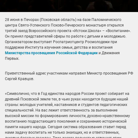
28 июня в Печорах (Псковская область) на базе Паломнического
центра Свято-Успенского Псково-Печерского монастыря открылся
третий заезд Всероссийского проекта «Истоки.Школа» – «Воспитание».
Он принял представителей сферы по работе с детьми и молодежью.
Организатором выступает Роспатриотцентр Росмолодежи при
поддержке Института изучения семьи, детства и воспитания
Министерства просвещения Российской Федерации
и Движения
Первых.
Приветственный адрес участникам направил Министр просвещения РФ
Сергей Кравцов.
«Символично, что в Год единства народов России проект собирает на
древней Псковской земле тех, в чьих руках находится будущее нашей
страны: молодых учителей, наставников и студентов педагогических
специальностей. На вас лежит ответственность за выполнение
высокой миссии по формированию личности, духовно-нравственному
воспитанию подрастающего поколения и сохранению исторической
памяти нашего народа. Сегодня система образования ставит перед
нами задачу воспитать не только знающих, но и ответственных,
духовно богатых граждан. Тема заезда полностью отвечает этим