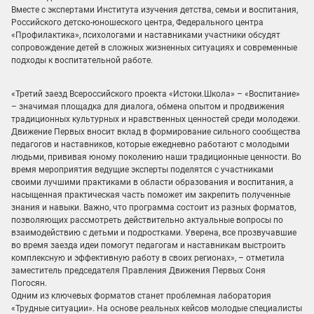
Вместе с экспертами Института изучения детства, семьи и воспитания,
Российского детско-юношеского центра, Федерального центра
«Профилактика», психологами и наставниками участники обсудят
сопровождение детей в сложных жизненных ситуациях и современные
подходы к воспитательной работе.
«Третий заезд Всероссийского проекта «Истоки.Школа» – «Воспитание»
– значимая площадка для диалога, обмена опытом и продвижения
традиционных культурных и нравственных ценностей среди молодежи.
Движение Первых вносит вклад в формирование сильного сообщества
педагогов и наставников, которые ежедневно работают с молодыми
людьми, прививая юному поколению наши традиционные ценности. Во
время мероприятия ведущие эксперты поделятся с участниками
своими лучшими практиками в области образования и воспитания, а
насыщенная практическая часть поможет им закрепить полученные
знания и навыки. Важно, что программа состоит из разных форматов,
позволяющих рассмотреть действительно актуальные вопросы по
взаимодействию с детьми и подростками. Уверена, все прозвучавшие
во время заезда идеи помогут педагогам и наставникам выстроить
комплексную и эффективную работу в своих регионах», – отметила
заместитель председателя Правления Движения Первых Соня
Погосян.
Одним из ключевых форматов станет проблемная лаборатория
«Трудные ситуации». На основе реальных кейсов молодые специалисты