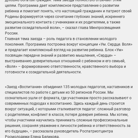
целям. Программа дает комплексное представление о развитии
ребенка и помогает понять, что настоящий гражданин и патриот своей
Родины формируется через сочетание глубоких знаний, искреннего
эмоционального контакта с учениками и их родителями, а также
развитие созидательной воли», – сказал глава Минпросвещения
России.
Главная тема заезда – роль педагога в становлении молодого
поколения. Программа построена вокруг концепции «Ум. Сердце. Воля»
и предлагает комплексный взгляд на развитие ребенка. Блок «Ум»
посвящен передаче знаний и развитию мышления, «Сердце» –
выстраиванию доверительных отношений с ребенком и его семьей,
«Воля» – формированию ответственности, нравственного выбора и
готовности к созидательной деятельности.
«Заезд «Воспитание» объединил 135 молодых педагогов, наставников и
специалистов по работе с детьми из 50 регионов России. Мы
сознательно ушли от формата, где участникам просто рассказывают о
современных подходах к воспитанию. Здесь каждый день строится
вокруг ситуаций, с которыми сталкивается педагог: сложный разговор
с родителями, конфликт в классе, потеря доверия ребенка. Мы хотим,
чтобы участники научились принимать сложные профессиональные
решения, сохраняя уважение к личности ребенка и ответственность за
его будущее», – рассказала руководитель Роспатриотцентра
Росмолодежи Елена Беликова.