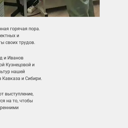
ная горячая пора.
оектных и
ты своих трудов.
д и Иванов
ой Кузнецовой и
льтур нашей
 Кавказа и Сибири.
ют выступление,
я на то, чтобы
кренними