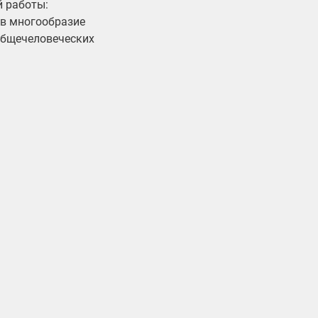
й работы:
 в многообразие
общечеловеческих