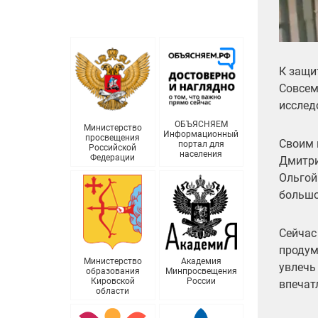
К защи
Совсем
исслед
ОБЪЯСНЯЕМ
Министерство
Информационный
просвещения
Своим 
портал для
Российской
населения
Федерации
Дмитри
Ольгой
большо
Сейчас
продум
Министерство
Академия
увлечь
образования
Минпросвещения
Кировской
России
впечат
области