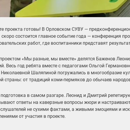
те проекта готовы! В Орловском СУВУ — предконференцион
 скоро состоится главное событие года — конференция пр
овательских работ, где воспитанники представят результа
проектом «Мы разные, мы вместе» делятся Баженов Леони
й. Весь год ребята вместе с
педагогами Ольгой Германовн
 Николаевной Шаляпиной
погружались в многообразие ку
й страны: от традиций коми-пермяков до обычаев народов
 подготовка в самом разгаре. Леонид и Дмитрий репетиру
ывают ответы на каверзные вопросы жюри и настраиваютс
 слушателей не сухими фактами, а живыми эмоциями и ис
лениями от участия в проекте.