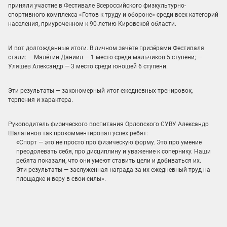
приняли участие в Фестивале Всероссийского физкультурно-
спортивного комплекса «Готов к труду и обороне» среди всех категорий
населения, приуроченном к 90-летию Кировской области.
И вот долгожданные итоги. В личном зачёте призёрами Фестиваля
стали: — Малётин Даниил — 1 место среди мальчиков 5 ступени; —
Уляшев Александр — 3 место среди юношей 6 ступени.
Эти результаты — закономерный итог ежедневных тренировок,
терпения и характера.
Руководитель физического воспитания Орловского СУВУ Александр
Шалагинов
так прокомментировал успех ребят:
«Спорт — это не просто про физическую форму. Это про умение
преодолевать себя, про дисциплину и уважение к сопернику. Наши
ребята показали, что они умеют ставить цели и добиваться их.
Эти результаты — заслуженная награда за их ежедневный труд на
площадке и веру в свои силы».