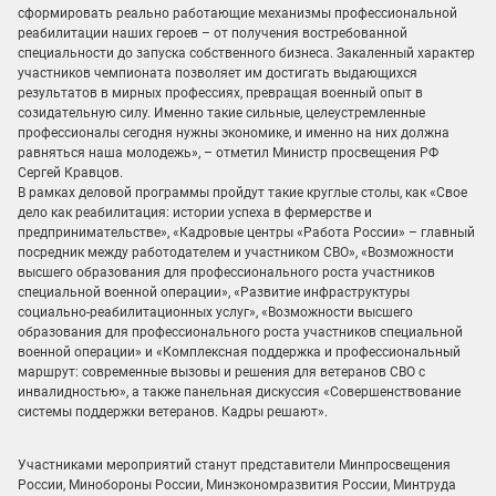
сформировать реально работающие механизмы профессиональной
реабилитации наших героев – от получения востребованной
специальности до запуска собственного бизнеса. Закаленный характер
участников чемпионата позволяет им достигать выдающихся
результатов в мирных профессиях, превращая военный опыт в
созидательную силу. Именно такие сильные, целеустремленные
профессионалы сегодня нужны экономике, и именно на них должна
равняться наша молодежь», – отметил Министр просвещения РФ
Сергей Кравцов.
В рамках деловой программы пройдут такие круглые столы, как «Свое
дело как реабилитация: истории успеха в фермерстве и
предпринимательстве», «Кадровые центры «Работа России» – главный
посредник между работодателем и участником СВО», «Возможности
высшего образования для профессионального роста участников
специальной военной операции», «Развитие инфраструктуры
социально-реабилитационных услуг», «Возможности высшего
образования для профессионального роста участников специальной
военной операции» и «Комплексная поддержка и профессиональный
маршрут: современные вызовы и решения для ветеранов СВО с
инвалидностью», а также панельная дискуссия «Совершенствование
системы поддержки ветеранов. Кадры решают».
Участниками мероприятий станут представители Минпросвещения
России, Минобороны России, Минэкономразвития России, Минтруда