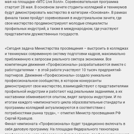
мая на площадке «МТС Live Холл». Соревновательная программа
стартует 28 мая. В основном зачете студенты колледжей и техникумов
будут демонстрировать мастерство в категории «Основная». В рамках
финала также пройдут соревнования в индустриальном зачете, где
свое мастерство продемонстрируют молодые специалисты
профильных индустрий, а также в международном, где участвуют
представители дружественных государств.
«Сегодня задача Министерства просвещения – выстроить в колледжах
и техникумах современную систему подготовки кадров, максимально
приближенную к запросам реального сектора экономики. Все
компетенции движения «Профессионалы» разрабатываются вместе с
работодателями – в этой работе участвуют 10 тысяч предприятий-
партнеров. Движение «Профессионалы» создало уникальное
профессиональное сообщество, в котором конкурсанты
демонстрируют свое мастерство, взаимодействуют с представителями
профильной индустрии и работают над реальными заданиями, а их
наставники обмениваются опытом, видят запросы индустрии. И по
итогам каждого чемпионатного цикла образовательные стандарты и
программы колледжей актуализируются в соответствии с
потребностями рынка труда», – отметил Министр просвещения РФ
Сергей Кравцов.
Финал чемпионата «Профессионалы» будет традиционно включать в
себя деловую программу. На площадке Федерального технопарка