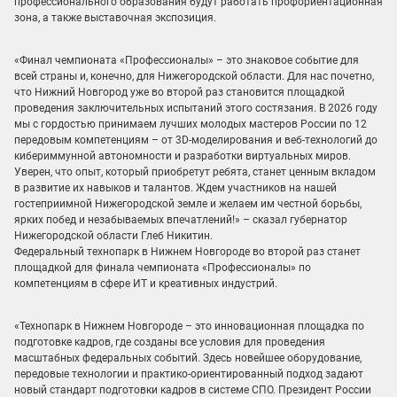
профессионального образования будут работать профориентационная
зона, а также выставочная экспозиция.
«Финал чемпионата «Профессионалы» – это знаковое событие для
всей страны и, конечно, для Нижегородской области. Для нас почетно,
что Нижний Новгород уже во второй раз становится площадкой
проведения заключительных испытаний этого состязания. В 2026 году
мы с гордостью принимаем лучших молодых мастеров России по 12
передовым компетенциям – от 3D-моделирования и веб-технологий до
кибериммунной автономности и разработки виртуальных миров.
Уверен, что опыт, который приобретут ребята, станет ценным вкладом
в развитие их навыков и талантов. Ждем участников на нашей
гостеприимной Нижегородской земле и желаем им честной борьбы,
ярких побед и незабываемых впечатлений!» – сказал губернатор
Нижегородской области Глеб Никитин.
Федеральный технопарк в Нижнем Новгороде во второй раз станет
площадкой для финала чемпионата «Профессионалы» по
компетенциям в сфере ИТ и креативных индустрий.
«Технопарк в Нижнем Новгороде – это инновационная площадка по
подготовке кадров, где созданы все условия для проведения
масштабных федеральных событий. Здесь новейшее оборудование,
передовые технологии и практико-ориентированный подход задают
новый стандарт подготовки кадров в системе СПО. Президент России