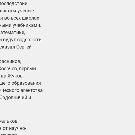
впоследствии
ляются ученые.
я во всех школах
нными учебниками.
математике,
ки будут содержать
сказал Сергей
расников,
Косачев, первый
ндр Жуков,
шего образования
ческого агентства
 Садовничий и
Фальков,
 от научно-