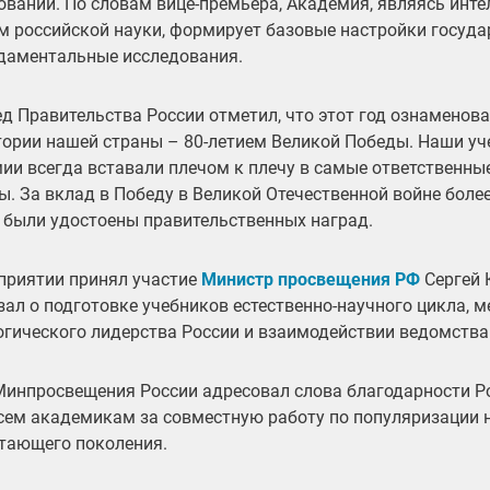
ований. По словам вице-премьера, Академия, являясь инт
м российской науки, формирует базовые настройки госуда
даментальные исследования.
д Правительства России отметил, что этот год ознаменов
тории нашей страны – 80-летием Великой Победы. Наши уч
ии всегда вставали плечом к плечу в самые ответственны
ы. За вклад в Победу в Великой Отечественной войне более 
 были удостоены правительственных наград.
приятии принял участие
Министр просвещения РФ
Сергей 
зал о подготовке учебников естественно-научного цикла, 
огического лидерства России и взаимодействии ведомства 
Минпросвещения России адресовал слова благодарности Р
всем академикам за совместную работу по популяризации 
тающего поколения.