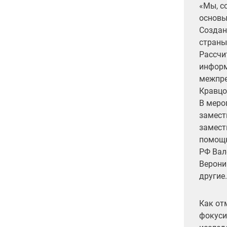
«Мы, с
основы
Создан
страны
Рассчи
информ
межпре
Кравцо
В меро
замест
замест
помощн
РФ Вал
Верони
другие.
Как от
фокуси