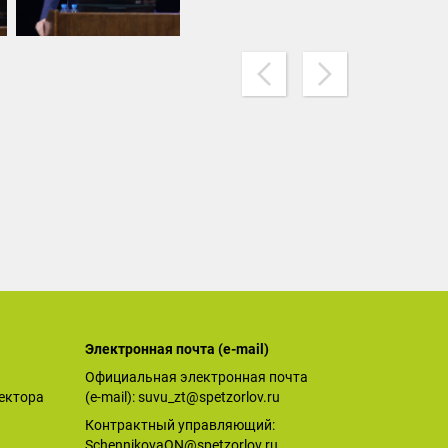
Электронная почта (е-mail)
Официальная электронная почта
ектора
(е-mail):
suvu_zt@spetzorlov.ru
Контрактный управляющий:
SchennikovaON@spetzorlov.ru