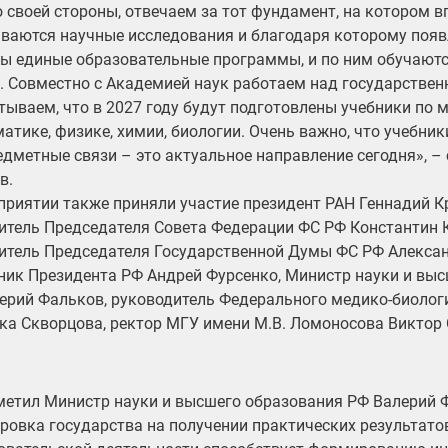
о своей стороны, отвечаем за тот фундамент, на котором 
ваются научные исследования и благодаря которому появ
ы единые образовательные программы, и по ним обучаютс
. Совместно с Академией наук работаем над государстве
тываем, что в 2027 году будут подготовлены учебники по 
атике, физике, химии, биологии. Очень важно, что учебни
дметные связи – это актуальное направление сегодня», – 
в.
приятии также приняли участие президент РАН Геннадий К
итель Председателя Совета Федерации ФС РФ Константин 
итель Председателя Государственной Думы ФС РФ Алекса
ик Президента РФ Андрей Фурсенко, Министр науки и выс
ерий Фальков, руководитель Федерального медико-биологи
ка Скворцова, ректор МГУ имени М.В. Ломоносова Виктор
метил Министр науки и высшего образования РФ Валерий 
ровка государства на получении практических результатов