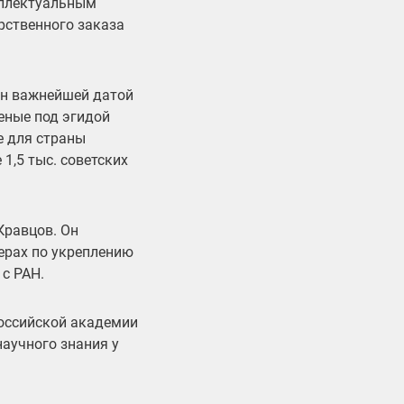
еллектуальным
рственного заказа
ан важнейшей датой
еные под эгидой
е для страны
1,5 тыс. советских
Кравцов. Он
мерах по укреплению
с РАН.
оссийской академии
научного знания у