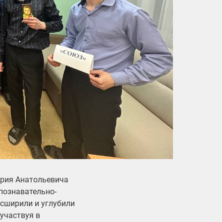
трия Анатольевича
познавательно-
асширили и углубили
участвуя в