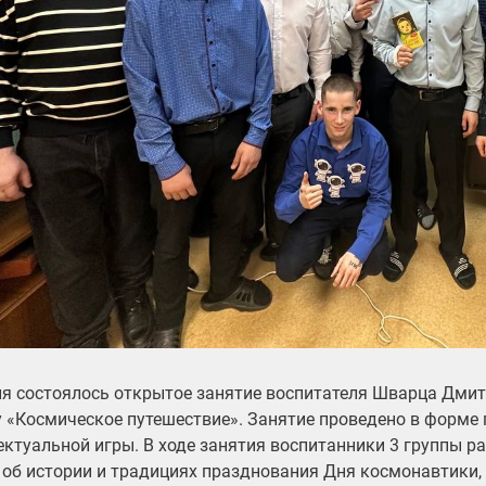
ля состоялось открытое занятие воспитателя Шварца Дми
у «Космическое путешествие». Занятие проведено в форме 
ектуальной игры. В ходе занятия воспитанники 3 группы р
 об истории и традициях празднования Дня космонавтики, 