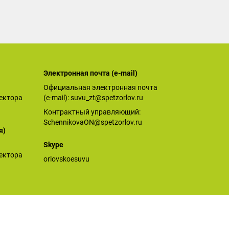
Электронная почта (е-mail)
Официальная электронная почта
ектора
(е-mail):
suvu_zt@spetzorlov.ru
Контрактный управляющий:
SchennikovaON@spetzorlov.ru
я)
Skype
ектора
orlovskoesuvu