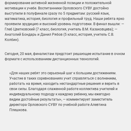
формирование активной жизненной позиции и положительной
мотивации к учебе. Воспитанники Орловского СУВУ достойно
выступили в полуфинале сразу по 5 предметам: русский язык,
математика, история, биология и профильный труд. Наши ребята ярко
проявили эрудицию и высокий уровень подготовки. В финал вышли: —
Глеб Цветковский (7 класс, биология, учитель В.М. Казаковцева); —
Анатолий Бондарь и Данил Рябов (5 класс, история, учитель С.В.
Колбин).
Сегодня, 20 мая, финалистам предстоит решающее испытание в очном
формате с использованием дистанционных технологий.
«Для наших ребят это серьезный шаг к большим достижениям.
Участие в таких соревнованиях учит справляться с волнением,
работать на время, находить нестандартные решения и верить в
свои силы. Благодаря слаженной работе коллектива учителей и
индивидуальному подходу к каждому ребенку, мы ежегодно
видим достойные результаты», — комментирует
заместитель
директора Орловского СУВУ по учебной работе Алевтина
Плешкова.