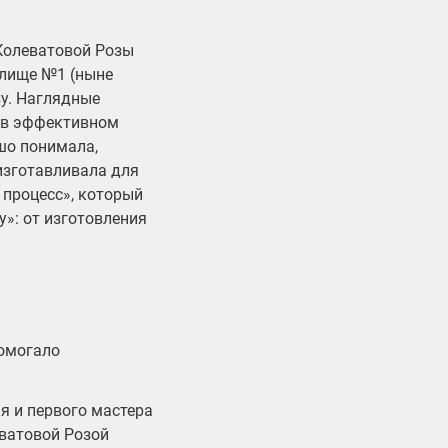
 Колеватовой Розы
илище №1 (ныне
ву. Наглядные
 в эффективном
шо понимала,
изготавливала для
 процесс», который
у»: от изготовления
помогало
я и первого мастера
еватовой Розой