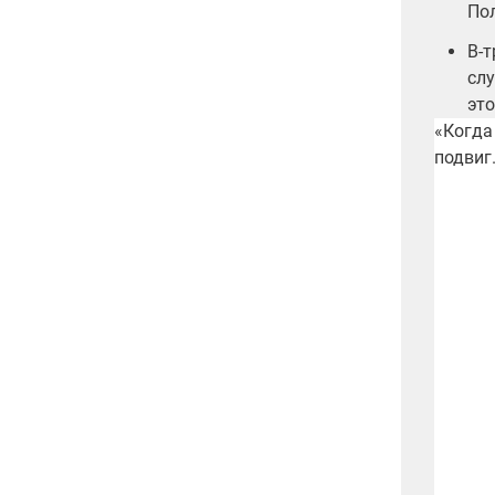
По
В-т
сл
это
«Когда
подвиг