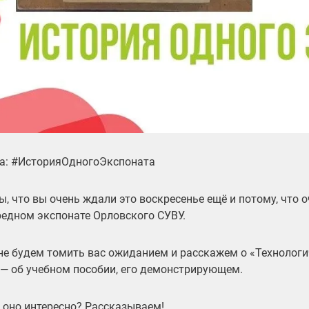
а: #ИсторияОдногоЭкспоната
ы, что вы очень ждали это воскресенье ещё и потому, что о
редном экспонате Орловского СУВУ.
 не будем томить вас ожиданием и расскажем о «Технологи
 — об учебном пособии, его демонстрирующем.
 оно интересно? Рассказываем!