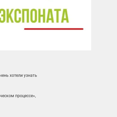
чень хотели узнать
ческом процессе»,