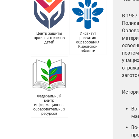
В 1987
Полика
Орловс
Центр защиты
Институт
матери
прав и интересов
развития
детей
образования
освоен
Кировской
области
поэтом
учащих
отража
загото
Истори
Федеральный
центр
информационно-
Во-
образовательных
ресурсов
ма
Во-
про