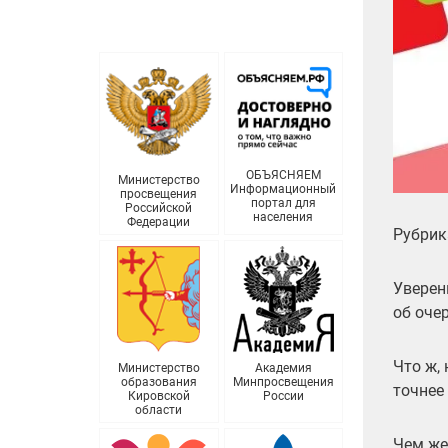
ОБЪЯСНЯЕМ
Министерство
Информационный
просвещения
портал для
Российской
населения
Федерации
Рубрик
Уверен
об оче
Что ж,
Министерство
Академия
образования
Минпросвещения
точнее
Кировской
России
области
Чем же