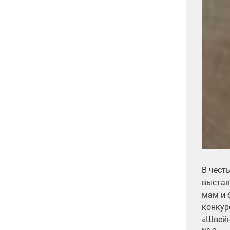
В чест
выстав
мам и 
конкур
«Швейн