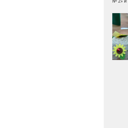
№ 2» и