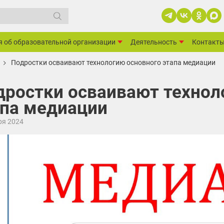
я об образовательной организации
Деятельность
Контакт
Подростки осваивают технологию основного этапа медиации
дростки осваивают технол
апа медиации
ря 2024