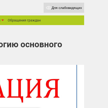
Для слабовидящих
ы
Обращения граждан
огию основного