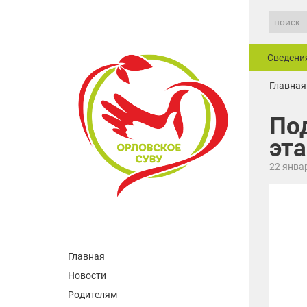
Сведени
Главная
По
эт
22 янва
Главная
Новости
Родителям