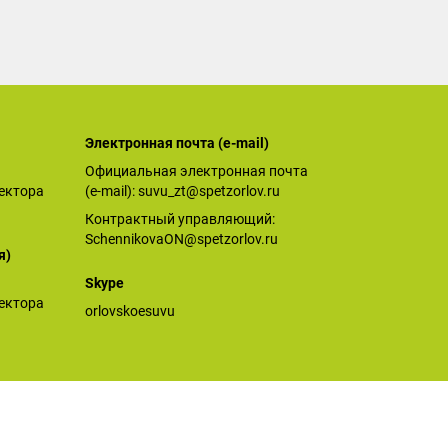
Электронная почта (е-mail)
Официальная электронная почта
ектора
(е-mail):
suvu_zt@spetzorlov.ru
Контрактный управляющий:
SchennikovaON@spetzorlov.ru
я)
Skype
ектора
orlovskoesuvu