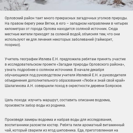
Орловский район таит много прекрасных загадочных уголков природы.
На правом берегу реки Вятки, в юго – западном направлении в четырех
километрах от города Орлова находится соляной источник. Сюда
местные жители приходят за соленой водой, объясняя тем, что они
используют ее для лечения некоторых заболеваний (гайморит,
псориаз).
Учитель географии Ивлева Е.Н. предложила ребятам принять участие
в исследовательском проекте «Загадки природы Орловского района»,
узнать подробнее о соляном источнике. В начале декабря
обучающиеся под руководством учителя Ивлевой Е.Н. и руководителя
объединения дополнительного образования «Люби и знай свой край»
Шалагинова А.Н. совершили поход в окрестности деревни Боярское.
Цель похода: изучить маршрут, составить описание водоема,
произвести забор воды из родника.
Произведя замеры водоема и набрав воды для исследования,
воспитанники разожгли костер. Ребята пили ароматный витаминный
чай, который сварили из ягод шиповника. Еда, приготовленная на