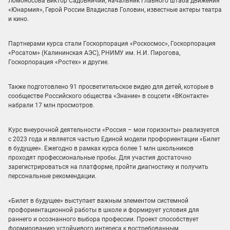
Ломоносова Виктор Садовничий, начальник Главного штаба движения
«Юнармия», Герой России Владислав Головин, известные актеры театра
и кино.
Партнерами курса стали Госкорпорация «Роскосмос», Госкорпорация
«Росатом» (Калининская АЭС), РНИМУ им. Н.И. Пирогова,
Госкорпорация «Ростех» и другие.
Также подготовлено 91 просветительское видео для детей, которые в
сообществе Российского общества «Знание» в соцсети «ВКонтакте»
набрали 17 млн просмотров.
Курс внеурочной деятельности «Россия – мои горизонты» реализуется
с 2023 года и является частью Единой модели профориентации «Билет
в будущее». Ежегодно в рамках курса более 1 млн школьников
проходят профессиональные пробы. Для участия достаточно
зарегистрироваться на платформе, пройти диагностику и получить
персональные рекомендации.
«Билет в будущее» выступает важным элементом системной
профориентационной работы в школе и формирует условия для
раннего и осознанного выбора профессии. Проект способствует
формированию устойчивого интереса к востребованным