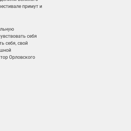
 фестивале примут и
альную
чувствовать себя
ь себя, свой
ешной
тор Орловского