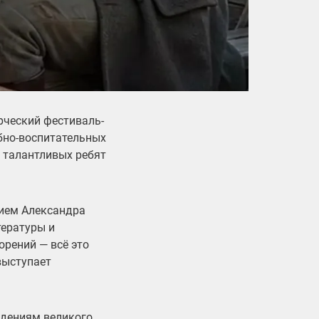
орческий фестиваль-
бно-воспитательных
 талантливых ребят
дием Александра
тературы и
орений — всё это
выступает
едениям великого