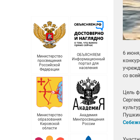
6 июня
ОБЪЯСНЯЕМ
Министерство
Информационный
конкур
просвещения
портал для
Российской
учрежд
населения
Федерации
со все
Цель ф
Сергее
культу
Пушкин
Министерство
Академия
образования
Минпросвещения
Себеж
Кировской
России
области
Участн