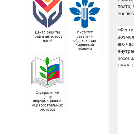
поэта,
воспит
«Фести
Центр защиты
Институт
возмож
прав и интересов
развития
детей
образования
его ча
Кировской
области
внутре
ресоци
СУВУ Т
Федеральный
центр
информационно-
образовательных
ресурсов