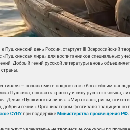
, в Пушкинский день России, стартует III Всероссийский тв
с «Пушкинская лира» для воспитанников специальных уче
ений. Добрый гений русской литературы вновь объединяет
й страны.
естиваля — познакомить подростков с богатейшим насле
вича Пушкина, показать красоту и силу русского языка, ли
ры. Девиз «Пушкинской лиры»: «Мир сказок, рифм, стихотв
, добрый гений!» Организатором фестиваля традиционно 
ское СУВУ
при поддержке
Министерства просвещения РФ.
иков ждут увлекательные творческие конкурсы по произв