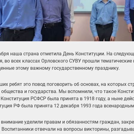
абря наша страна отметила День Конституции. На следующ
я, во всех классах Орловского СУВУ прошли тематические 
енные этому важному государственному празднику.
ших ребят это повод поговорить об основах, на которых ст
 общества и государства. Мы вспомнили, что такое Констит
 Конституция РСФСР была принята в 1918 году, а ныне де
туция РФ была принята 12 декабря 1993 года всенародным
 внимание уделили правам и обязанностям граждан, закр
. Воспитанники отвечали на вопросы викторины, разгадыв