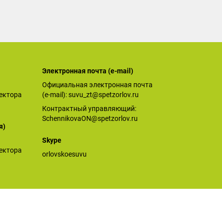
Электронная почта (е-mail)
Официальная электронная почта
ектора
(е-mail):
suvu_zt@spetzorlov.ru
Контрактный управляющий:
SchennikovaON@spetzorlov.ru
я)
Skype
ектора
orlovskoesuvu