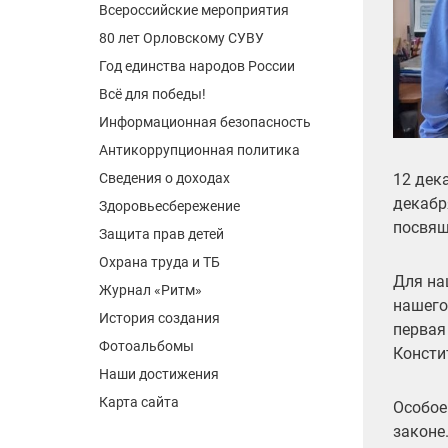
Всероссийские мероприятия
80 лет Орловскому СУВУ
Год единства народов России
Всё для победы!
Информационная безопасность
Антикоррупционная политика
12 дек
Сведения о доходах
декабр
Здоровьесбережение
посвящ
Защита прав детей
Охрана труда и ТБ
Для на
Журнал «Ритм»
нашего
История создания
первая
Фотоальбомы
Консти
Наши достижения
Карта сайта
Особое
законе