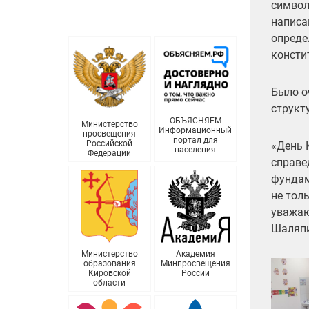
символ
написа
опреде
консти
Было о
структ
ОБЪЯСНЯЕМ
Министерство
Информационный
просвещения
портал для
Российской
«День 
населения
Федерации
справе
фундам
не тол
уважаю
Шаляпи
Министерство
Академия
образования
Минпросвещения
Кировской
России
области