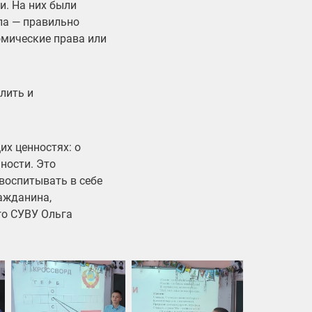
и. На них были
ла — правильно
омические права или
лить и
их ценностях: о
ности. Это
воспитывать в себе
ражданина,
го СУВУ Ольга