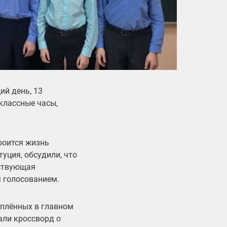
ий день, 13
классные часы,
роится жизнь
уция, обсудили, что
йствующая
 голосованием.
еплённых в главном
али кроссворд о