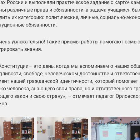
ах России и выполняли практическое задание с карточкам
ны различные права и обязанности, а задача учащихся бы
лить их категорию: политические, личные, социально-экон
туционные обязанности.
чень увлекательно! Такие приемы работы помогают осмыс
урировать знания.
Конституции— это день, когда мы вспоминаем о наших общ
дливости, свободе, человеческом достоинстве и ответствен
ент нашей гражданской идентичности, который помогает 
ько человека, знающего свои права, но и ответственного г
щего закон и свою страну», — отмечает педагог Орловско
на.