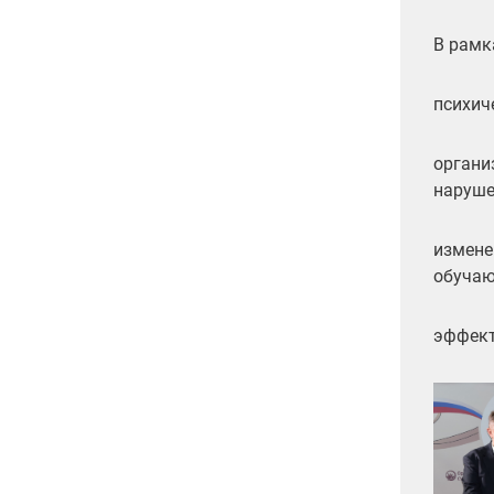
В рамк
психич
органи
наруше
измене
обучаю
эффект