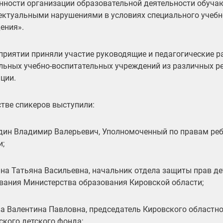
нности организации образовательной деятельности обуча
ектуальными нарушениями в условиях специального учебн
ения».
приятии приняли участие руководящие и педагогические р
льных учебно-воспитательных учреждений из различных р
ции.
стве спикеров выступили:
ин Владимир Валерьевич, Уполномоченный по правам реб
и;
на Татьяна Васильевна, начальник отдела защиты прав де
вания Министерства образования Кировской области;
а Валентина Павловна, председатель Кировского областно
ского детского фонда;