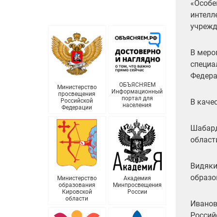
«Особе
интелл
учрежд
В меро
специа
Федера
ОБЪЯСНЯЕМ
Министерство
Информационный
просвещения
портал для
Российской
В каче
населения
Федерации
Шабард
област
Видяки
образо
Министерство
Академия
образования
Минпросвещения
Кировской
России
области
Иванов
Россий