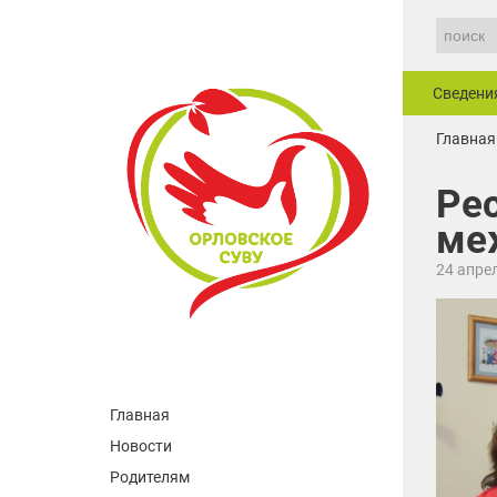
Сведени
Главная
Ре
ме
24 апре
Главная
Новости
Родителям