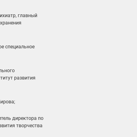
ихиатр, главный
охранения
ое специальное
льного
титут развития
ирова;
итель директора по
звития творчества