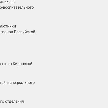
ющихся с
о-воспитательного
аботники
егионов Российской
енка в Кировской
тей и специального
го отделения