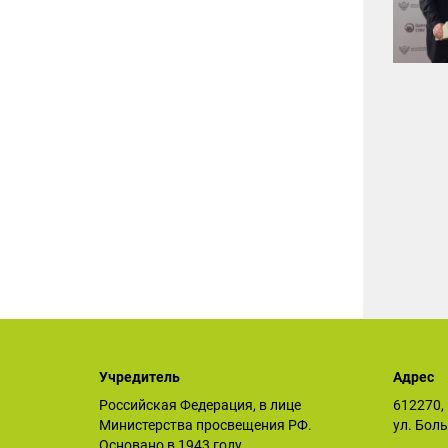
Учредитель
Адрес
Российская Федерация, в лице
612270, 
Министерства просвещения РФ.
ул. Бол
Основано в 1943 году.