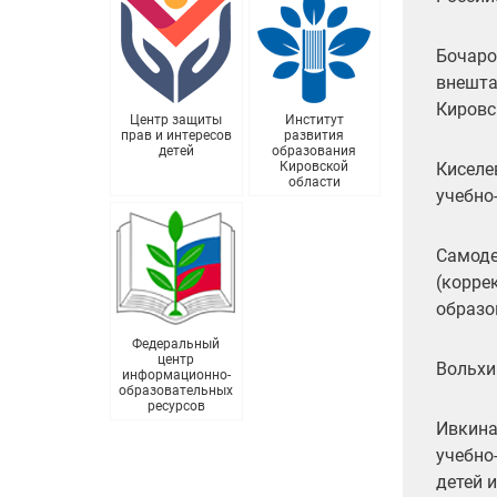
Бочаро
внешта
Кировс
Центр защиты
Институт
прав и интересов
развития
детей
образования
Кировской
Киселе
области
учебно
Самоде
(корре
образо
Федеральный
центр
Вольхи
информационно-
образовательных
ресурсов
Ивкина
учебно
детей 