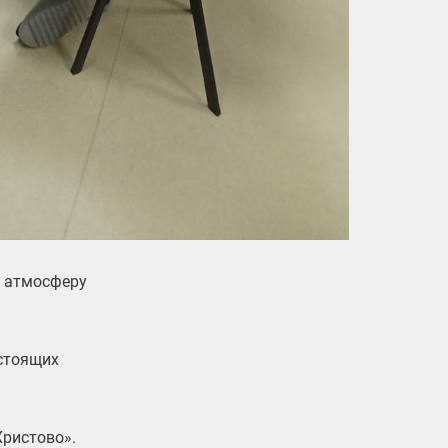
ю атмосферу
астоящих
ристово».