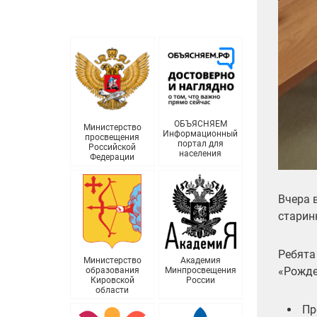
ОБЪЯСНЯЕМ
Министерство
Информационный
просвещения
портал для
Российской
населения
Федерации
Вчера 
старин
Ребята
Министерство
Академия
«Рожде
образования
Минпросвещения
Кировской
России
области
Пр