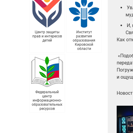
Ув
му
И, 
Свя
Центр защиты
Институт
прав и интересов
развития
Как от
детей
образования
Кировской
области
«Подоб
переда
Погруж
и ощущ
Федеральный
Новост
центр
информационно-
образовательных
ресурсов