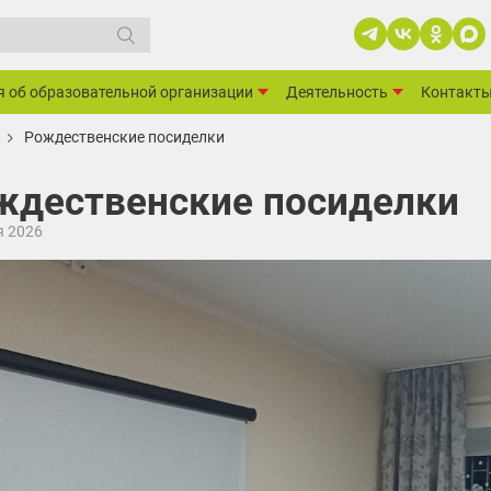
я об образовательной организации
Деятельность
Контакт
Рождественские посиделки
ждественские посиделки
я 2026