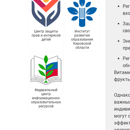
Ре
вхо
За
св
Центр защиты
Институт
прав и интересов
развития
детей
образования
Эн
Кировской
пре
области
Рег
обн
Витами
фрукты
Федеральный
центр
Однако
информационно-
важных
образовательных
ресурсов
индиви
могут 
эффект
здоров