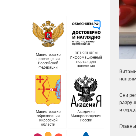
ОБЪЯСНЯЕМ
Министерство
Информационный
просвещения
портал для
Российской
населения
Федерации
Витами
напрям
Они ре
разруш
и серд
Министерство
Академия
образования
Минпросвещения
Кировской
России
области
Главны