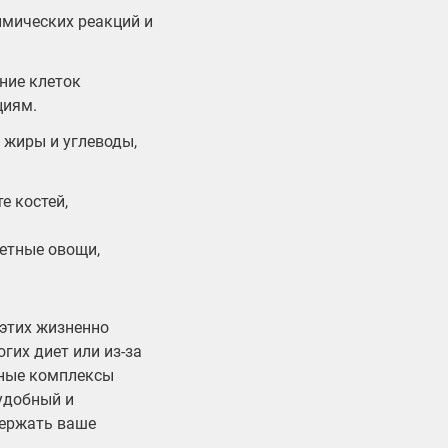
мических реакций и
ние клеток
циям.
 жиры и углеводы,
е костей,
етные овощи,
 этих жизненно
гих диет или из-за
нные комплексы
удобный и
держать ваше