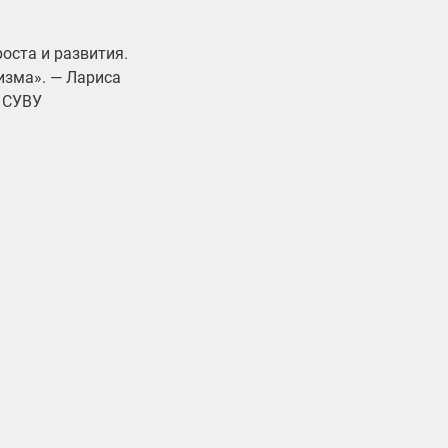
оста и развития.
изма». —
Лариса
 СУВУ