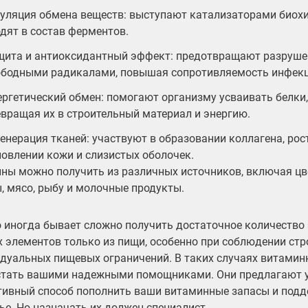
гуляция обмена веществ:
выступают катализаторами биохи
дят в состав ферментов.
щита и антиоксидантный
эффект
: предотвращают разруше
ободными радикалами, повышая сопротивляемость инфек
ергетический обмен:
помогают организму усваивать белки,
вращая их в строительный материал и энергию.
енерация тканей:
участвуют в образовании коллагена, рост
овлении кожи и слизистых оболочек.
ны можно получить из различных источников, включая цв
, мясо, рыбу и молочные продукты.
 иногда бывает сложно получить достаточное количество
 элементов только из пищи, особенно при соблюдении стро
дуальных пищевых ограничений. В таких случаях витами
стать вашими надежными помощниками. Они предлагают 
ивный способ пополнить ваши витаминные запасы и под
ье. Но назначать их должен специалист.