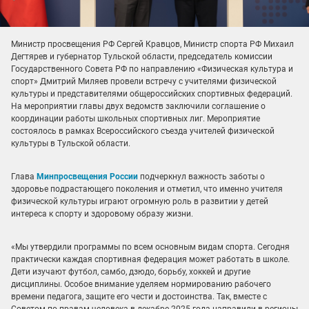
Министр просвещения РФ Сергей Кравцов, Министр спорта РФ Михаил
Дегтярев и губернатор Тульской области, председатель комиссии
Государственного Совета РФ по направлению «Физическая культура и
спорт» Дмитрий Миляев провели встречу с учителями физической
культуры и представителями общероссийских спортивных федераций.
На мероприятии главы двух ведомств заключили соглашение о
координации работы школьных спортивных лиг. Мероприятие
состоялось в рамках Всероссийского съезда учителей физической
культуры в Тульской области.
Глава
Минпросвещения России
подчеркнул важность заботы о
здоровье подрастающего поколения и отметил, что именно учителя
физической культуры играют огромную роль в развитии у детей
интереса к спорту и здоровому образу жизни.
«Мы утвердили программы по всем основным видам спорта. Сегодня
практически каждая спортивная федерация может работать в школе.
Дети изучают футбол, самбо, дзюдо, борьбу, хоккей и другие
дисциплины. Особое внимание уделяем нормированию рабочего
времени педагога, защите его чести и достоинства. Так, вместе с
Советом по правам человека в декабре 2025 года направили в регионы