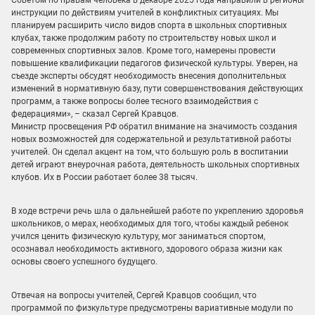
инструкции по действиям учителей в конфликтных ситуациях. Мы
планируем расширить число видов спорта в школьных спортивных
клубах, также продолжим работу по строительству новых школ и
современных спортивных залов. Кроме того, намерены провести
повышение квалификации педагогов физической культуры. Уверен, на
съезде эксперты обсудят необходимость внесения дополнительных
изменений в нормативную базу, пути совершенствования действующих
программ, а также вопросы более тесного взаимодействия с
федерациями», – сказал Сергей Кравцов.
Министр просвещения РФ обратил внимание на значимость создания
новых возможностей для содержательной и результативной работы
учителей. Он сделал акцент на том, что большую роль в воспитании
детей играют внеурочная работа, деятельность школьных спортивных
клубов. Их в России работает более 38 тысяч.
В ходе встречи речь шла о дальнейшей работе по укреплению здоровья
школьников, о мерах, необходимых для того, чтобы каждый ребенок
учился ценить физическую культуру, мог заниматься спортом,
осознавал необходимость активного, здорового образа жизни как
основы своего успешного будущего.
Отвечая на вопросы учителей, Сергей Кравцов сообщил, что
программой по физкультуре предусмотрены вариативные модули по