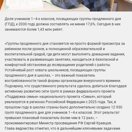
Доля учеников 1–4-х классов, посещающих группы продленного дня
(ГПД), к 2030 году должна составлять не менее 17,6%. Сегодня в них
занимаются более 1,43 млн ребят.
«Группы продленного дня становятся не просто формой присмотра за
ребенком после уроков, а полноценной образовательной и
воспитательной средой, где дети могут выполнять домашние задания,
участвовать в развивающих занятиях, находиться в безопасной и
комфортной обстановке до возвращения родителей с работы.
Устойчивый рост охвата школьников, посещающих группы
продленного дня в школах, – это важный показатель
востребованности такой формы организации внеурочного времени.
Подчеркну, что существенного результата удалось добиться благодаря
активному развитию сети групп в рамках федерального проекта
«Поддержка семьи» национального проекта «Семья», который
реализуется в регионах Российской Федерации с 2025 года. Так, в
прошлом году в школах страны было дополнительно создано 12 930
групп продленного дня для учеников 1–4-х классов. Этот результат
превысил плановый показатель более чем в 12 раз», –
прокомментировал Министр просвещения РФ Сергей Кравцов.
Глава ведомства отметил, что в дальнейшем ключевыми задачами