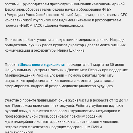
гостями – руководителем пресс-службы компании «МегаФон» Ириной
Дерюгиной, обозревателем отдела науки и образования ФГБУ
«Редакция «Российской газеты» Марией Агранович, основателем и СЕО
консалтинговой группы vvCube Вадимом Ткаченко и руководителем
проекта «НЬЮМ ТАСС» Дарьей Черняховской.
По итогам работы участники подготовили медиаматериалы. Награды
обладателям лучших работ вручила директор Департамента внешних
коммуникаций и референтуры Ирина Шилкина.
Проект
«Школа юного журналиста»
проводится с 1 марта по 30 июня
Национальным центром «Россия» и Движением Первых при поддержке
Минпросвещения России. Его цели – помочь ребятам получить
актуальные профессиональные навыки и компетенции, а также
сформировать кадровый резерв медиаспециалистов будущего.
Участие в проекте принимают юные журналисты в возрасте от 12 до 17
лет. Программа включает пять модулей. Ребята углубленно изучают
русский язык, знакомятся с основами журналистики, медиаправа и
профессиональной этики, осваивают практику создания
мультимедийного контента, развивают аналитическое мышление,
встречаются с экспертами ведущих федеральных СМИ и
медиахолдингов.