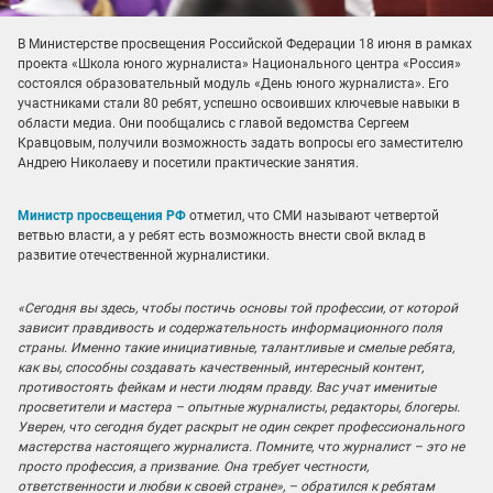
В Министерстве просвещения Российской Федерации 18 июня в рамках
проекта «Школа юного журналиста» Национального центра «Россия»
состоялся образовательный модуль «День юного журналиста». Его
участниками стали 80 ребят, успешно освоивших ключевые навыки в
области медиа. Они пообщались с главой ведомства Сергеем
Кравцовым, получили возможность задать вопросы его заместителю
Андрею Николаеву и посетили практические занятия.
Министр просвещения РФ
отметил, что СМИ называют четвертой
ветвью власти, а у ребят есть возможность внести свой вклад в
развитие отечественной журналистики.
«Сегодня вы здесь, чтобы постичь основы той профессии, от которой
зависит правдивость и содержательность информационного поля
страны. Именно такие инициативные, талантливые и смелые ребята,
как вы, способны создавать качественный, интересный контент,
противостоять фейкам и нести людям правду. Вас учат именитые
просветители и мастера – опытные журналисты, редакторы, блогеры.
Уверен, что сегодня будет раскрыт не один секрет профессионального
мастерства настоящего журналиста. Помните, что журналист – это не
просто профессия, а призвание. Она требует честности,
ответственности и любви к своей стране», – обратился к ребятам