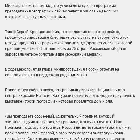
Министр также напомнил, что утверждена единая программа
преподавания географии и сейчас ведется работа над новыми
атласами и контурными картами.
Также Сергей Кравцов заявил, что гордостью являются ребята,
продемонстрировавшие блестящие результаты на второй Открытой
международной географической олимпиаде (openGeo 2026), в которой
приняли участие 125 школьников из 25 стран. Российская сборная
завоевала четыре золотые и две серебряные медали.
В ходе мероприятия глава Минпросвещения России ответил на
вопросы из зала и поддержал ряд инициатив.
Приветствуя собравшихся, генеральный директор Национального
центра «Россия» Наталья Виртуозова отметила, что форум приурочен к
выставке «Уроки географии», которая продлится до 9 июля.
«Вы преподаете особенный, удивительный предмет, который
заставляет думать широко, безгранично, а значит, мечтать. Наш
Президент сказал, что границы России нигде не заканчиваются, и мы,
вдохновляясь этой фразой, в этом году создали выставку «Уроки
географии». Сегодня экспозицию каждый день посещают не менее