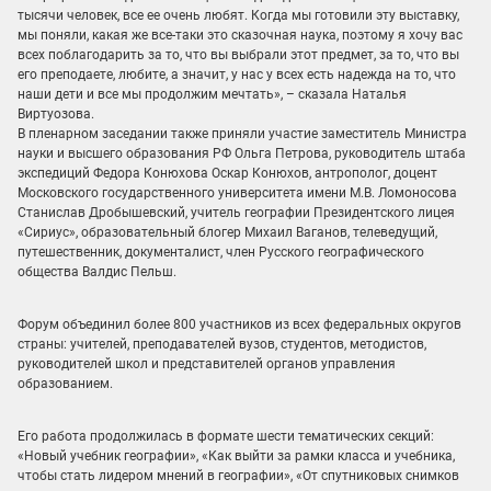
тысячи человек, все ее очень любят. Когда мы готовили эту выставку,
мы поняли, какая же все-таки это сказочная наука, поэтому я хочу вас
всех поблагодарить за то, что вы выбрали этот предмет, за то, что вы
его преподаете, любите, а значит, у нас у всех есть надежда на то, что
наши дети и все мы продолжим мечтать», – сказала Наталья
Виртуозова.
В пленарном заседании также приняли участие заместитель Министра
науки и высшего образования РФ Ольга Петрова, руководитель штаба
экспедиций Федора Конюхова Оскар Конюхов, антрополог, доцент
Московского государственного университета имени М.В. Ломоносова
Станислав Дробышевский, учитель географии Президентского лицея
«Сириус», образовательный блогер Михаил Ваганов, телеведущий,
путешественник, документалист, член Русского географического
общества Валдис Пельш.
Форум объединил более 800 участников из всех федеральных округов
страны: учителей, преподавателей вузов, студентов, методистов,
руководителей школ и представителей органов управления
образованием.
Его работа продолжилась в формате шести тематических секций:
«Новый учебник географии», «Как выйти за рамки класса и учебника,
чтобы стать лидером мнений в географии», «От спутниковых снимков