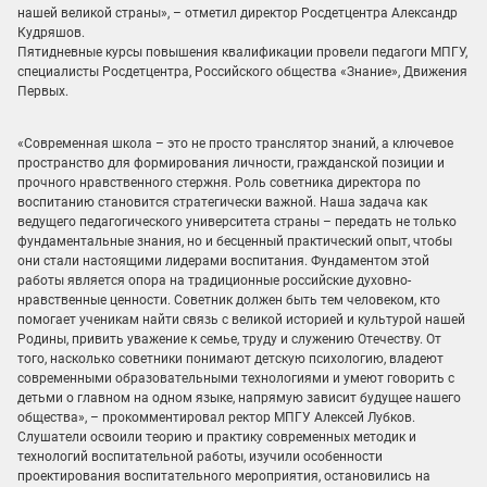
нашей великой страны», – отметил директор Росдетцентра Александр
Кудряшов.
Пятидневные курсы повышения квалификации провели педагоги МПГУ,
специалисты Росдетцентра, Российского общества «Знание», Движения
Первых.
«Современная школа – это не просто транслятор знаний, а ключевое
пространство для формирования личности, гражданской позиции и
прочного нравственного стержня. Роль советника директора по
воспитанию становится стратегически важной. Наша задача как
ведущего педагогического университета страны – передать не только
фундаментальные знания, но и бесценный практический опыт, чтобы
они стали настоящими лидерами воспитания. Фундаментом этой
работы является опора на традиционные российские духовно-
нравственные ценности. Советник должен быть тем человеком, кто
помогает ученикам найти связь с великой историей и культурой нашей
Родины, привить уважение к семье, труду и служению Отечеству. От
того, насколько советники понимают детскую психологию, владеют
современными образовательными технологиями и умеют говорить с
детьми о главном на одном языке, напрямую зависит будущее нашего
общества», – прокомментировал ректор МПГУ Алексей Лубков.
Слушатели освоили теорию и практику современных методик и
технологий воспитательной работы, изучили особенности
проектирования воспитательного мероприятия, остановились на