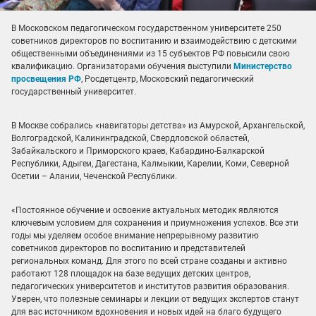
В Московском педагогическом государственном университете 250
советников директоров по воспитанию и взаимодействию с детскими
общественными объединениями из 15 субъектов РФ повысили свою
квалификацию. Организаторами обучения выступили
Министерство
просвещения РФ
, Росдетцентр, Московский педагогический
государственный университет.
В Москве собрались «навигаторы детства» из Амурской, Архангельской,
Волгоградской, Калининградской, Свердловской областей,
Забайкальского и Приморского краев, Кабардино-Балкарской
Республики, Адыгеи, Дагестана, Калмыкии, Карелии, Коми, Северной
Осетии – Алании, Чеченской Республики.
«Постоянное обучение и освоение актуальных методик являются
ключевым условием для сохранения и приумножения успехов. Все эти
годы мы уделяем особое внимание непрерывному развитию
советников директоров по воспитанию и представителей
региональных команд. Для этого по всей стране созданы и активно
работают 128 площадок на базе ведущих детских центров,
педагогических университетов и институтов развития образования.
Уверен, что полезные семинары и лекции от ведущих экспертов станут
для вас источником вдохновения и новых идей на благо будущего