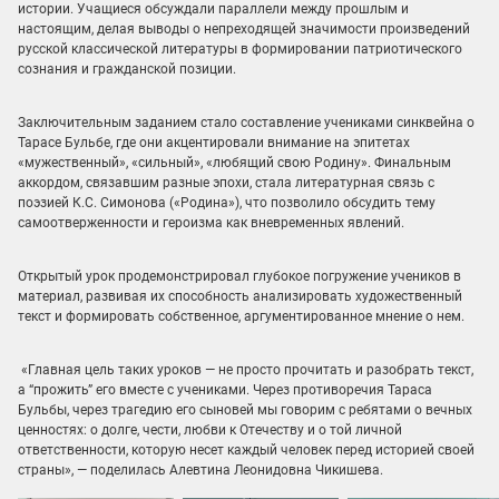
истории. Учащиеся обсуждали параллели между прошлым и
настоящим, делая выводы о непреходящей значимости произведений
русской классической литературы в формировании патриотического
сознания и гражданской позиции.
️Заключительным заданием стало составление учениками синквейна о
Тарасе Бульбе, где они акцентировали внимание на эпитетах
«мужественный», «сильный», «любящий свою Родину». Финальным
аккордом, связавшим разные эпохи, стала литературная связь с
поэзией К.С. Симонова («Родина»), что позволило обсудить тему
самоотверженности и героизма как вневременных явлений.
Открытый урок продемонстрировал глубокое погружение учеников в
материал, развивая их способность анализировать художественный
текст и формировать собственное, аргументированное мнение о нем.
«Главная цель таких уроков — не просто прочитать и разобрать текст,
а “прожить” его вместе с учениками. Через противоречия Тараса
Бульбы, через трагедию его сыновей мы говорим с ребятами о вечных
ценностях: о долге, чести, любви к Отечеству и о той личной
ответственности, которую несет каждый человек перед историей своей
страны», — поделилась Алевтина Леонидовна Чикишева.