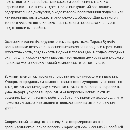
подготовительная работа: они создали сообщения о главных
персонажах — Остапе и Андрее. После выступлений состоялась
содержательная дискуссия, в ходе которой воспитанники подчеркнули
как различия, так и схожести этих сложных образов. Для краткого и
точного выражения ключевых черт каждого персонажа учащиеся
подготовили синквейны.
Особое внимание было уделено теме патриотизма Тараса Бульбы.
Воспитанники перечисляли основные качества народного героя: сила,
мужественность, преданность Родине и товарищам. В ходе обсуждения
они пришли к осознанному выводу, что главная ценность для русского
человека — это любовь к своей земле и соотечественникам.
Важным элементом урока стало развитие критического мышления.
Учащимся предложили самостоятельно сформулировать вопросы по
теме, используя методику «Ромашка Блума», что позволило развить
умение формулировать проблемные вопросы и искать пути их
решения. Дополнительно ребята работали с приемом ассоциации, что
помогло им закрепить знания о произведении на эмоциональном
уровне.
Современный взгляд на классику был сформирован за счёт
сравнительного анализа повести «Тарас Бульба» и событий новейшей