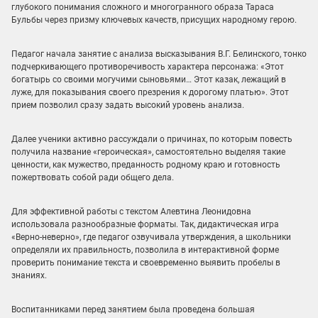
глубокого понимания сложного и многогранного образа Тараса
Бульбы через призму ключевых качеств, присущих народному герою.
Педагог начала занятие с анализа высказывания В.Г. Белинского, тонко
подчеркивающего противоречивость характера персонажа: «Этот
богатырь со своими могучими сыновьями… Этот казак, лежащий в
луже, для показывания своего презрения к дорогому платью». Этот
прием позволил сразу задать высокий уровень анализа.
️Далее ученики активно рассуждали о причинах, по которым повесть
получила название «героическая», самостоятельно выделяя такие
ценности, как мужество, преданность родному краю и готовность
пожертвовать собой ради общего дела.
Для эффективной работы с текстом Алевтина Леонидовна
использовала разнообразные форматы. Так, дидактическая игра
«Верно-неверно», где педагог озвучивала утверждения, а школьники
определяли их правильность, позволила в интерактивной форме
проверить понимание текста и своевременно выявить пробелы в
знаниях.
Воспитанниками перед занятием была проведена большая