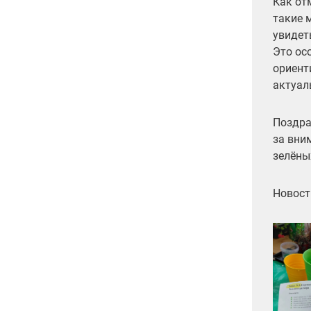
Как от
такие 
увидет
Это ос
ориент
актуал
Поздра
за вни
зелёны
Новост