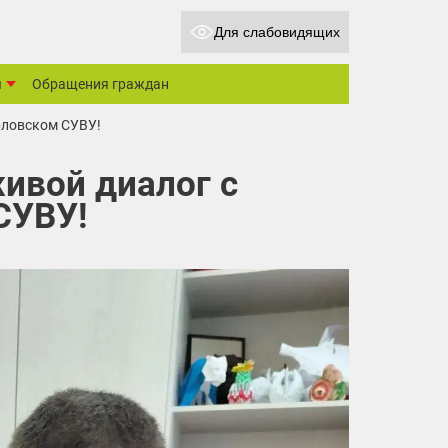
Для слабовидящих
ы
Обращения граждан
рловском СУВУ!
ивой диалог с
СУВУ!