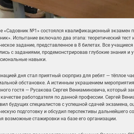
пе «Садовник №1» состоялся квалификационный экзамен п
ник». Испытание включало два этапа: теоретический тест и
ческое задание, представленное в 8 билетах. Все учащиес
лись с заданиями, продемонстрировав глубокие знания и 
сиональные навыки.
нацией дня стал приятный сюрприз для ребят — тёплое ча
альной обстановке. А истинным украшением мероприятия
ного гостя —
Русакова Сергея Вениаминовича,
который за
 качестве работодателя по данной профессии. Сергей Вен
вил будущих специалистов с успешной сдачей экзамена, о
ческую подготовку и обсудил перспективы дальнейшего со
я возможные стажировки на базе его организации.