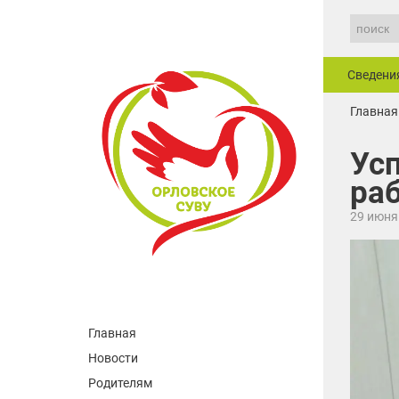
Сведени
Главная
Ус
ра
29 июня
Главная
Новости
Родителям