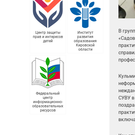
В груп
Центр защиты
Институт
прав и интересов
развития
«Садов
детей
образования
практи
Кировской
области
справи
профес
Кульми
неформ
неждан
Федеральный
СУВУ в
центр
информационно-
поздра
образовательных
ресурсов
практи
включа