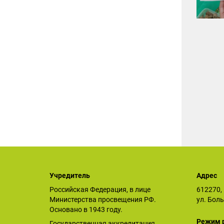
Учредитель
Адрес
Российская Федерация, в лице
612270, 
Министерства просвещения РФ.
ул. Бол
Основано в 1943 году.
Режим 
Государственная аккредитация