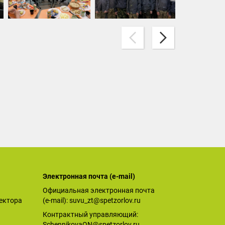
Электронная почта (е-mail)
Официальная электронная почта
ектора
(е-mail):
suvu_zt@spetzorlov.ru
Контрактный управляющий:
SchennikovaON@spetzorlov.ru