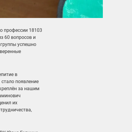
о профессии 18103
з 60 вопросов и
я группы успешно
уверенные
епитие в
 стало появление
креплён за нашим
иаминович
ценил их
трудничества,