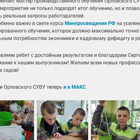
мечает
мастер производственного обучения Орловского СУ
мероприятия не только подводят итог обучению, но и позв
ь реальные запросы работодателей.
обенно важно в свете курса
Минпросвещения РФ
на усилен
ированного обучения, которое должно максимально точно
ьным потребностям экономики и кадровому дефициту в ре
вляем ребят с достойным результатом и благодарим Серг
мание к нашим выпускникам! Желаем всем новых професс
х садов!
и Орловского СУВУ теперь
и в МАКС
.