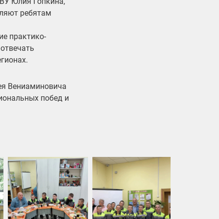
ВУ Юлия Гопкина,
оляют ребятам
ие практико-
 отвечать
гионах.
ея Вениаминовича
иональных побед и