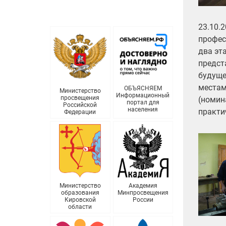
23.10.
профес
два эт
предст
будуще
местам
ОБЪЯСНЯЕМ
Министерство
Информационный
просвещения
(номин
портал для
Российской
населения
практи
Федерации
Министерство
Академия
образования
Минпросвещения
Кировской
России
области