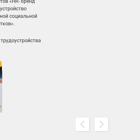
тов «HR- бренд
устройство
ной социальной
тков».
 трудоустройства