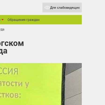
Для слабовидящих
ы
Обращения граждан
уда
ргском
да