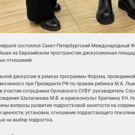
февраля состоялся Санкт-Петербургский Международный Ф
йшая на Евразийском пространстве дискуссионная площад
ых отношений.
льной дискуссии в рамках программы Форума, проводимой
моченного при Президенте РФ по правам ребенка М.А. Льв
и участие сотрудники Орловского СУВУ: руководитель Сл
ождения Шалагинова М.В. и юрисконсульт Бритвина У.Н. 
ены вопросы развития подростковой занятости на соврем
е ценности, установки, отношение подрастающего поколени
ых на выбор подростка.