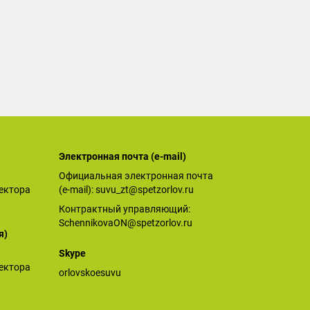
Электронная почта (е-mail)
Официальная электронная почта
ектора
(е-mail):
suvu_zt@spetzorlov.ru
Контрактный управляющий:
SchennikovaON@spetzorlov.ru
я)
Skype
ектора
orlovskoesuvu