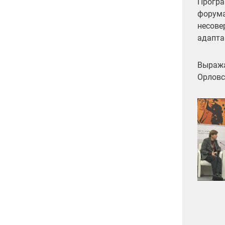
Програ
форума
несове
адапта
Выража
Орловс