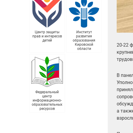
Центр защиты
Институт
прав и интересов
развития
детей
образования
20-22 
Кировской
области
крупне
трудов
В пане
Уполно
принял
Федеральный
сопров
центр
информационно-
обсужд
образовательных
ресурсов
а такж
взросл