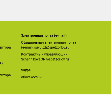
Электронная почта (е-mail)
Официальная электронная почта
ектора
(е-mail):
suvu_zt@spetzorlov.ru
Контрактный управляющий:
SchennikovaON@spetzorlov.ru
я)
Skype
ектора
orlovskoesuvu