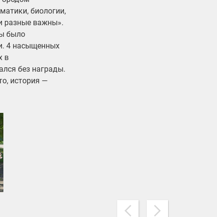
матики, биологии,
и разные важны».
ды было
и. 4 насыщенных
х в
ался без награды.
то, история —