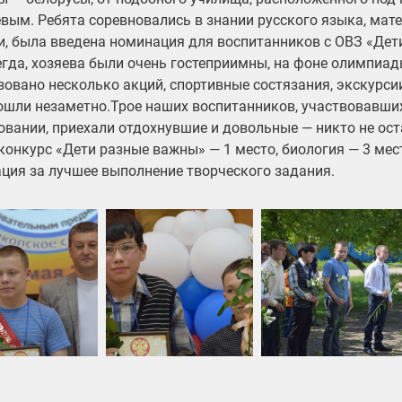
вым. Ребята соревновались в знании русского языка, мате
и, была введена номинация для воспитанников с ОВЗ «Дет
егда, хозяева были очень гостеприимны, на фоне олимпиа
зовано несколько акций, спортивные состязания, экскурси
ошли незаметно.Трое наших воспитанников, участвовавши
овании, приехали отдохнувшие и довольные — никто не ост
 конкурс «Дети разные важны» — 1 место, биология — 3 мес
ция за лучшее выполнение творческого задания.