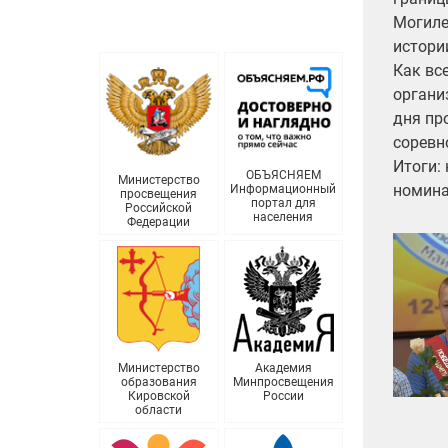
Могиле
истори
Как вс
органи
дня пр
соревн
Итоги:
ОБЪЯСНЯЕМ
Министерство
номина
Информационный
просвещения
портал для
Российской
населения
Федерации
Министерство
Академия
образования
Минпросвещения
Кировской
России
области