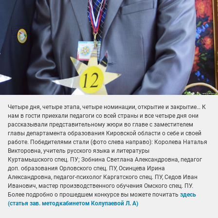
Четыре дня, четыре этапа, четыре номинации, открытие и закрытие… К
нам в гости приехали педагоги со всей страны и все четыре дня они
рассказывали представительному жюри во главе с заместителем
главы департамента образования Кировской области о себе и своей
работе. Победителями стали (фото слева направо): Королева Наталья
Викторовна, учитель русского языка и литературы
Куртамышского спец. ПУ; Зобнина Светлана Александровна, педагог
доп. образования Орловского спец. ПУ, Осинцева Ирина
Александровна, педагог-психолог Каргатского спец. ПУ, Седов Иван
Иванович, мастер производственного обучения Омского спец. ПУ.
Более подробно о прошедшем конкурсе вы можете почитать
здесь
(статья зав. методкабинетом Колупаевой Л. А)