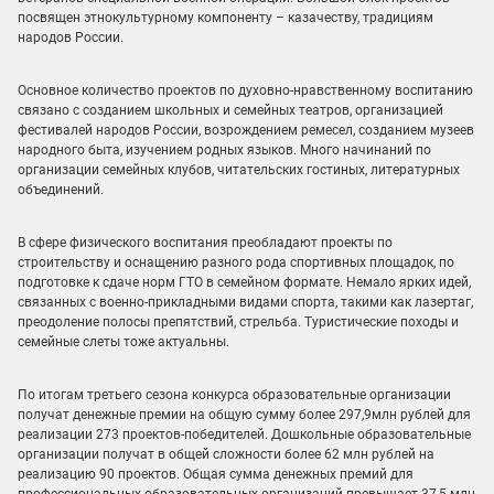
посвящен этнокультурному компоненту – казачеству, традициям
народов России.
Основное количество проектов по духовно-нравственному воспитанию
связано с созданием школьных и семейных театров, организацией
фестивалей народов России, возрождением ремесел, созданием музеев
народного быта, изучением родных языков. Много начинаний по
организации семейных клубов, читательских гостиных, литературных
объединений.
В сфере физического воспитания преобладают проекты по
строительству и оснащению разного рода спортивных площадок, по
подготовке к сдаче норм ГТО в семейном формате. Немало ярких идей,
связанных с военно-прикладными видами спорта, такими как лазертаг,
преодоление полосы препятствий, стрельба. Туристические походы и
семейные слеты тоже актуальны.
По итогам третьего сезона конкурса образовательные организации
получат денежные премии на общую сумму более 297,9млн рублей для
реализации 273 проектов-победителей. Дошкольные образовательные
организации получат в общей сложности более 62 млн рублей на
реализацию 90 проектов. Общая сумма денежных премий для
профессиональных образовательных организаций превышает 37,5 млн