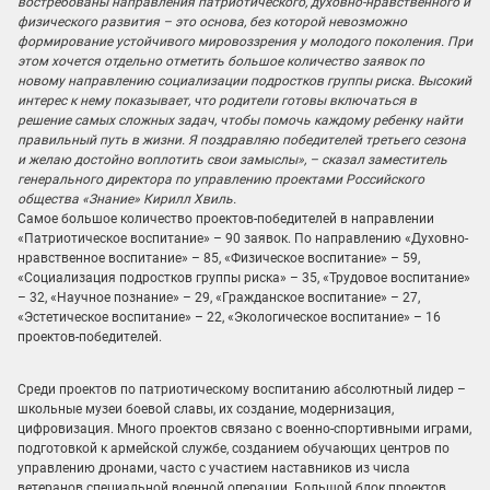
востребованы направления патриотического, духовно-нравственного и
физического развития – это основа, без которой невозможно
формирование устойчивого мировоззрения у молодого поколения. При
этом хочется отдельно отметить большое количество заявок по
новому направлению социализации подростков группы риска. Высокий
интерес к нему показывает, что родители готовы включаться в
решение самых сложных задач, чтобы помочь каждому ребенку найти
правильный путь в жизни. Я поздравляю победителей третьего сезона
и желаю достойно воплотить свои замыслы»,
–
сказал заместитель
генерального директора по управлению проектами Российского
общества «Знание» Кирилл Хвиль.
Самое большое количество проектов-победителей в направлении
«Патриотическое воспитание» – 90 заявок. По направлению «Духовно-
нравственное воспитание» – 85, «Физическое воспитание» – 59,
«Социализация подростков группы риска» – 35, «Трудовое воспитание»
– 32, «Научное познание» – 29, «Гражданское воспитание» – 27,
«Эстетическое воспитание» – 22, «Экологическое воспитание» – 16
проектов-победителей.
Среди проектов по патриотическому воспитанию абсолютный лидер –
школьные музеи боевой славы, их создание, модернизация,
цифровизация. Много проектов связано с военно-спортивными играми,
подготовкой к армейской службе, созданием обучающих центров по
управлению дронами, часто с участием наставников из числа
ветеранов специальной военной операции. Большой блок проектов