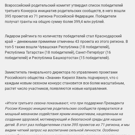
Всероссийский родительский комитет утвердил список победителей
третьего Конкурса инициатив родительских сообществ, в него вошли
395 проектов из 71 региона Российской Федерации. Победители
получат гранты на общую сумму более 399,4 млн рублей.
Лидером рейтинга по количеству победителей стал Краснодарский
край – денежными премиями отмечены 43 проекта из этого региона. В
топ-5 также вошли Чувашская Республика (18 победителей),
Республика Татарстан (18 победителей), Санкт-Петербург (16
победителей) и Республика Башкортостан (15 победителей).
Заместитель генерального директора по управлению проектами
Российского общества «Знание» Кирилл Хвиль подчеркнул, что с
каждым новым сезоном конкурс становится все более масштабным,
растет число участников, появляются новые направления.
«Итоги третьего сезона показывают, что при поддержке Президента
России Конкурс инициатив родительских сообществ превратился в
мощный механизм содействия ярким инициативам, нацеленным на
создание здоровой, мотивирующей и безопасной среды для наших
детей. В этот раз победителями стали 395 проектов из 71 региона, и мы
видим четкий запрос на воспитание сильной личности. Особенно