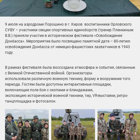
9 июля на аэродроме Порошино в г. Киров воспитанники Орловского
СУВУ – участники секции спортивных единоборств (тренер Пленкиным
В.В.) приняли участие в историческом фестивале «Освобождение
Донбасса». Мероприятие было посвящено памятной дате – 80-летию
освобождения Донбасса от немецко-фашистских захватчиков в 1943
году.
В рамках фестиваля была воссоздана атмосфера и события, связанные
с Великой Отечественной войной. Организаторы
использовали различную военную технику, форму и вооружение того
периода. Гостям были доступны интерактивные площадки,
включающие поле боя с окопами и блиндажами,
экспозицию исторической военной техники, тир, VR-выставки, ретро-
танцплощадка и фотосалон.