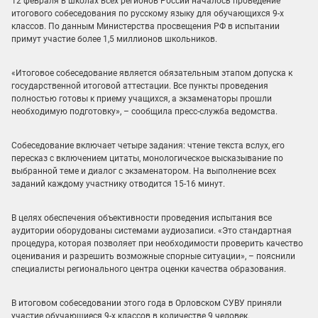
12 февраля в школах всех регионов России началось проведение
итогового собеседования по русскому языку для обучающихся 9-х
классов. По данным Министерства просвещения РФ в испытании
примут участие более 1,5 миллионов школьников.
«Итоговое собеседование является обязательным этапом допуска к
государственной итоговой аттестации. Все пункты проведения
полностью готовы к приему учащихся, а экзаменаторы прошли
необходимую подготовку», – сообщила пресс-служба ведомства.
Собеседование включает четыре задания: чтение текста вслух, его
пересказ с включением цитаты, монологическое высказывание по
выбранной теме и диалог с экзаменатором. На выполнение всех
заданий каждому участнику отводится 15-16 минут.
В целях обеспечения объективности проведения испытания все
аудитории оборудованы системами аудиозаписи. «Это стандартная
процедура, которая позволяет при необходимости проверить качество
оценивания и разрешить возможные спорные ситуации», – пояснили
специалисты регионального центра оценки качества образования.
В итоговом собеседовании этого года в Орловском СУВУ приняли
участие обучающиеся 9-х классов в количестве 9 человек.