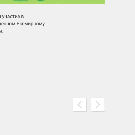
 участие в
ященном Всемирному
ы.