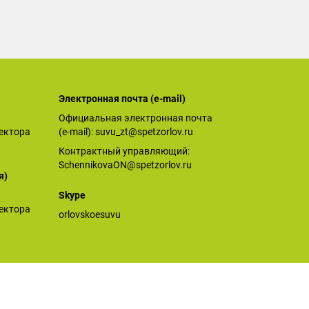
Электронная почта (е-mail)
Официальная электронная почта
ектора
(е-mail):
suvu_zt@spetzorlov.ru
Контрактный управляющий:
SchennikovaON@spetzorlov.ru
я)
Skype
ектора
orlovskoesuvu