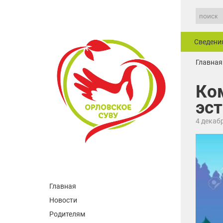
Сведени
Главная
Ко
эс
4 декаб
Главная
Новости
Родителям